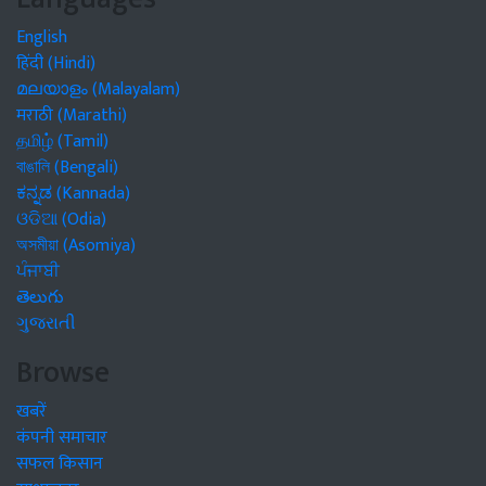
English
हिंदी (Hindi)
മലയാളം (Malayalam)
मराठी (Marathi)
தமிழ் (Tamil)
বাঙালি (Bengali)
ಕನ್ನಡ (Kannada)
ଓଡିଆ (Odia)
অসমীয়া (Asomiya)
ਪੰਜਾਬੀ
తెలుగు
ગુજરાતી
Browse
खबरें
कंपनी समाचार
सफल किसान