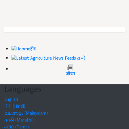
होम
ख़बरें
जॉब्स
Languages
English
हिंदी (Hindi)
മലയാളം (Malayalam)
मराठी (Marathi)
தமிழ் (Tamil)