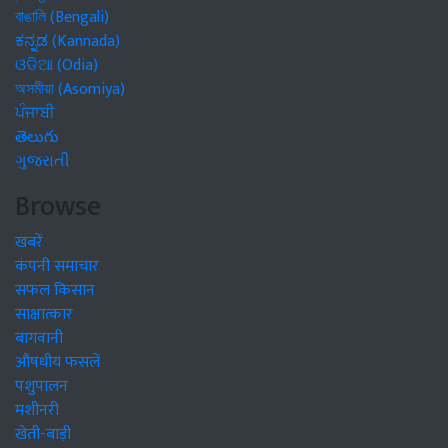
বাঙালি (Bengali)
ಕನ್ನಡ (Kannada)
ଓଡିଆ (Odia)
অসমীয়া (Asomiya)
ਪੰਜਾਬੀ
తెలుగు
ગુજરાતી
Browse
खबरें
कंपनी समाचार
सफल किसान
साक्षात्कार
बागवानी
औषधीय फसलें
पशुपालन
मशीनरी
खेती-बाड़ी