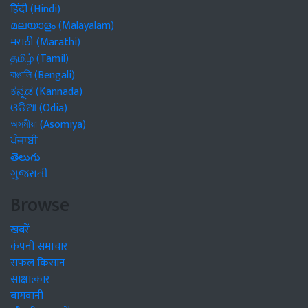
हिंदी (Hindi)
മലയാളം (Malayalam)
मराठी (Marathi)
தமிழ் (Tamil)
বাঙালি (Bengali)
ಕನ್ನಡ (Kannada)
ଓଡିଆ (Odia)
অসমীয়া (Asomiya)
ਪੰਜਾਬੀ
తెలుగు
ગુજરાતી
Browse
खबरें
कंपनी समाचार
सफल किसान
साक्षात्कार
बागवानी