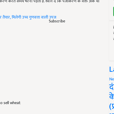
रण करते समय भरनी पड़ती है. ध्यान दें कि पंजीकरण के वक्त अंक या
र तैयार, मिलेगी उच्च गुणवत्ता वाली उपज
Subscribe
L
Ne
द
क
o sell wheat
(