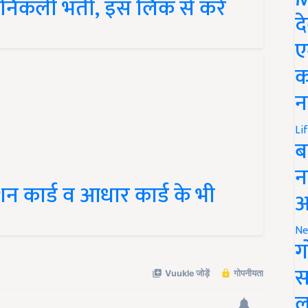
 निकली भर्ती, इस लिंक से करें
द
ए
क
न
Li
ब
न
 कार्ड व आधार कार्ड के भी
आ
Ne
ग
स
ल