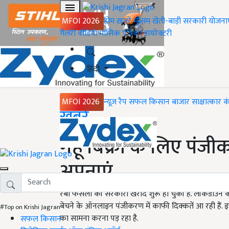
MFOI 2026
होम
ख़बरें
मौसम
खेती-बाड़ी
सरकारी योजना
गैलरी
वीडियो
मासिक पत्रिका
डायरेक्टरी
हिंदी
MFOI 2026
न्यूज़ रैप
सफल किसान
बाजार
साक्षात्कार
क
Home
ख़बरें
गेहूं बिक्री के लिए प
अपनाएं
रबी फसलों की सरकारी खरीद शुरू हो चुकी है. लॉकडाउन की 
बेचने के ऑनलाइन पंजीकरण में काफी दिक्कतें आ रही हैं. इस
#Top on Krishi Jagran
का सामना करना पड़ रहा है.
सफल किसान