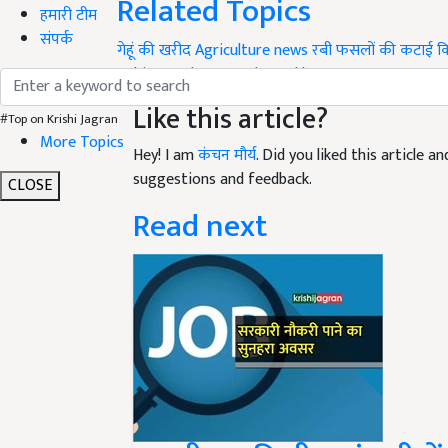
Related Topics
हमारी टीम
संपर्क
गेहूं की खरीद
Agriculture news
रबी फसलों की कटाई
क
Rabi crops harvested
Gorakhpur news
Farmer reg
Like this article?
#Top on Krishi Jagran
More Topics
Hey! I am
कंचन मौर्य
. Did you liked this article 
suggestions and feedback.
CLOSE
Read next