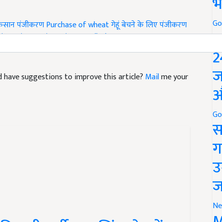
भ
Go
िसान पंजीकरण
Purchase of wheat
गेहूं बेचने के लिए पंजीकरण
P
istration
Registration to sell wheat
2
ज
and have suggestions to improve this article?
Mail
me your
औ
Go
स
ग
उ
ज
Ne
M