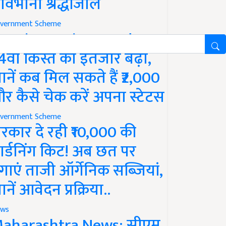
ावभीनी श्रद्धांजलि
vernment Scheme
M Kisan Yojana Update:
4वीं किस्त का इंतजार बढ़ा,
ानें कब मिल सकते हैं ₹2,000
र कैसे चेक करें अपना स्टेटस
vernment Scheme
रकार दे रही ₹10,000 की
ार्डनिंग किट! अब छत पर
गाएं ताजी ऑर्गेनिक सब्जियां,
ानें आवेदन प्रक्रिया..
ws
aharashtra News: सीएम