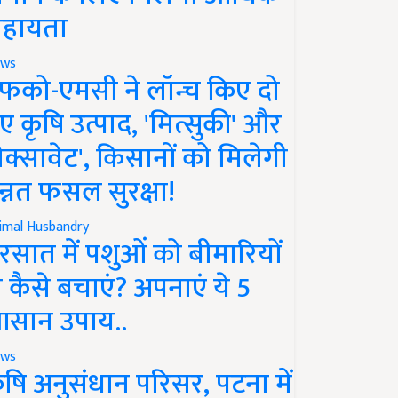
हायता
ws
फको-एमसी ने लॉन्च किए दो
ए कृषि उत्पाद, 'मित्सुकी' और
नेक्सावेट', किसानों को मिलेगी
न्नत फसल सुरक्षा!
imal Husbandry
रसात में पशुओं को बीमारियों
े कैसे बचाएं? अपनाएं ये 5
सान उपाय..
ws
ृषि अनुसंधान परिसर, पटना में