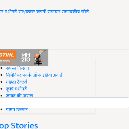
ार
मशीनरी
साक्षात्कार
कंपनी समाचार
सम्पादकीय
फोटो
op on Krishi Jagran
सफल किसान
मिलेनियर फार्मर ऑफ इंडिया अवॉर्ड
महिंद्रा ट्रैक्टर्स
कृषि मशीनरी
जायद की फसल
बिज़नेस आइडियाज
पीएम किसान
op Stories