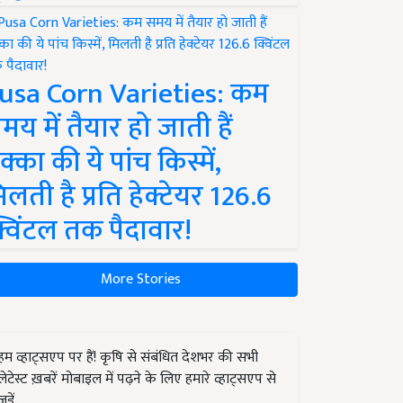
usa Corn Varieties: कम
मय में तैयार हो जाती हैं
क्का की ये पांच किस्में,
िलती है प्रति हेक्टेयर 126.6
्विंटल तक पैदावार!
More Stories
हम व्हाट्सएप पर हैं! कृषि से संबंधित देशभर की सभी
लेटेस्ट ख़बरें मोबाइल में पढ़ने के लिए हमारे व्हाट्सएप से
जुड़ें.