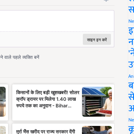
स
Ne
इ
न
'
उ
An
ब
स
आ
Ne
क