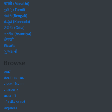
मराठी (Marathi)
தமிழ் (Tamil)
বাঙালি (Bengali)
ಕನ್ನಡ (Kannada)
ଓଡିଆ (Odia)
অসমীয়া (Asomiya)
ਪੰਜਾਬੀ
తెలుగు
ગુજરાતી
Browse
खबरें
कंपनी समाचार
सफल किसान
साक्षात्कार
बागवानी
औषधीय फसलें
पशुपालन