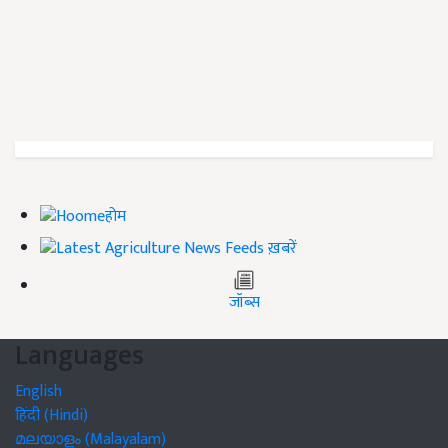
होम
ख़बरें
जॉब्स
Languages
English
हिंदी (Hindi)
മലയാളം (Malayalam)