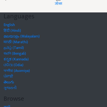
जॉब्स
Languages
English
हिंदी (Hindi)
മലയാളം (Malayalam)
मराठी (Marathi)
தமிழ் (Tamil)
বাঙালি (Bengali)
ಕನ್ನಡ (Kannada)
ଓଡିଆ (Odia)
অসমীয়া (Asomiya)
ਪੰਜਾਬੀ
తెలుగు
ગુજરાતી
Browse