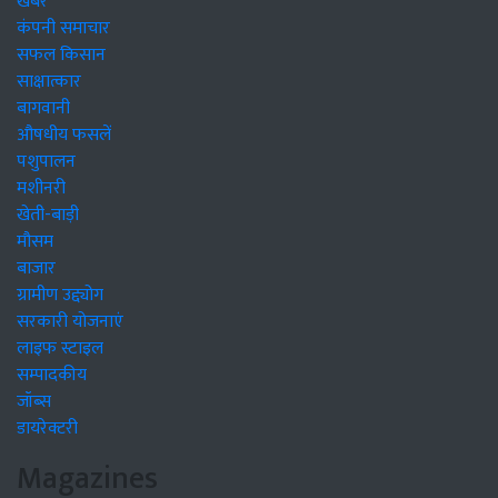
खबरें
कंपनी समाचार
सफल किसान
साक्षात्कार
बागवानी
औषधीय फसलें
पशुपालन
मशीनरी
खेती-बाड़ी
मौसम
बाजार
ग्रामीण उद्द्योग
सरकारी योजनाएं
लाइफ स्टाइल
सम्पादकीय
जॉब्स
डायरेक्टरी
Magazines