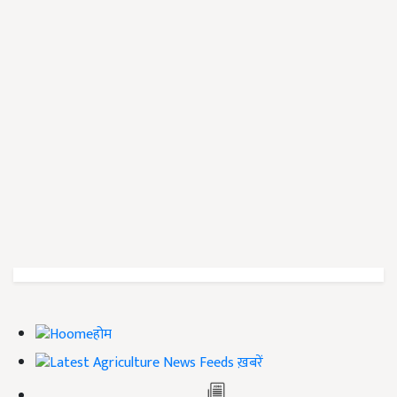
होम
ख़बरें