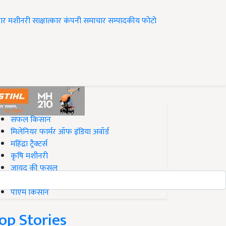
ार
मशीनरी
साक्षात्कार
कंपनी समाचार
सम्पादकीय
फोटो
op on Krishi Jagran
सफल किसान
मिलेनियर फार्मर ऑफ इंडिया अवॉर्ड
महिंद्रा ट्रैक्टर्स
कृषि मशीनरी
जायद की फसल
बिज़नेस आइडियाज
पीएम किसान
op Stories