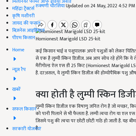
मिलेनियर फार्मर ऑफ इंडिया अवॉर्ड
रुक्मणी चौरसिया
Updated on 24 May, 2022 4:52 PM
महिंद्रा ट्रैक्टर्स
कृषि मशीनरी
जायद की फसल
बिज़नेस आइडियाज
पीएम किसान
Homionest Marigold LSD 25-kit
Home
कई किसान भाई व पशुपालक अपने पशुओं को लेकर चिंतित रहते
से एक है लुम्पी स्किन डिजीज. अब आप सोच रहे होंगे कि य
मैरीगोल्ड ऐल एस डी
25
किट (
Homionest Marigold LS
न्यूज़ रैप
है. दरअसल
,
ये लुम्पी स्किन डिजीज की होम्योपैथिक पशु औषध
खबरें
क्या होती है लुम्पी स्किन डिज
लुम्पी स्किन डिजीज एक विषाणु जनित रोग है जो मच्छर
,
किल
सफल किसान
को पानी पिलाने से भी फैलता है. लम्पी त्वचा रोग या एल एस
जिसमे पशु की त्वचा पर छोटी छोटी गांठे हो जाती है. यह बीम
है.
सरकारी योजनाएं