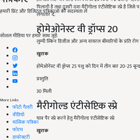
पिलानी है तथा दूसरी दवा मैरीगोल्ड एंटीसेप्टिक स्प्रे है जिस
हमारी प्रिंट और डिजिटल पत्रिकाओं की सदस्यता लें
लगातार दें.
होमेओनेस्ट वी ड्रॉप्स
20
सोशल मीडिया पर हमारे साथ जुड़ें:
लुम्पी स्किन डिजीज और अन्य वायरल बीमारियों के प्रति रोग प
खुराक
होमेओनेस्ट वी ड्रॉप्स
25
पशु को दिन में तीन बार
20-25
बून्
प्रस्तुति
30
मिली
More Links
मैरीगोल्ड एंटीसेप्टिक स्प्रे
फोटो गैलरी
वीडियो
घाव पैर स्प्रे करने हेतु मैरीगोल्ड एंटीसेप्टिक स्प्रे
मासिक पत्रिका
फोरम
खुराक
डायरेक्टरी