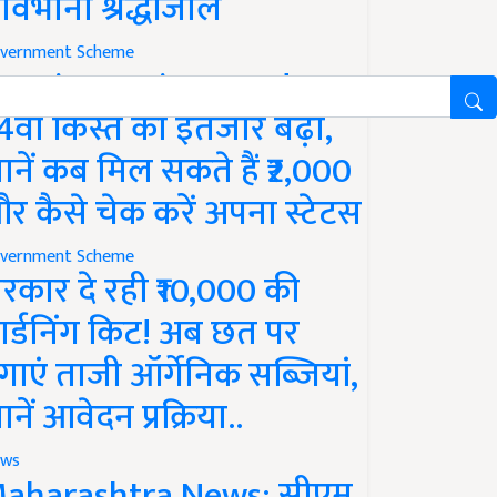
ावभीनी श्रद्धांजलि
vernment Scheme
M Kisan Yojana Update:
4वीं किस्त का इंतजार बढ़ा,
ानें कब मिल सकते हैं ₹2,000
र कैसे चेक करें अपना स्टेटस
vernment Scheme
रकार दे रही ₹10,000 की
ार्डनिंग किट! अब छत पर
गाएं ताजी ऑर्गेनिक सब्जियां,
ानें आवेदन प्रक्रिया..
ws
aharashtra News: सीएम