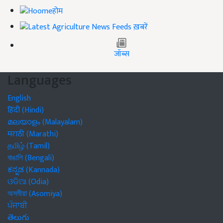
होम
ख़बरें
जॉब्स
Languages
English
हिंदी (Hindi)
മലയാളം (Malayalam)
मराठी (Marathi)
தமிழ் (Tamil)
বাঙালি (Bengali)
ಕನ್ನಡ (Kannada)
ଓଡିଆ (Odia)
অসমীয়া (Asomiya)
ਪੰਜਾਬੀ
తెలుగు