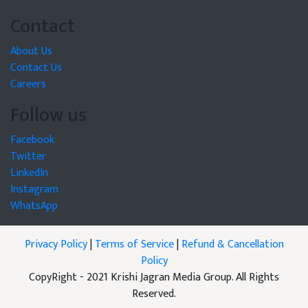
Contact
About Us
Contact Us
Careers
Follow us
Facebook
Twitter
LinkedIn
Instagram
WhatsApp
Privacy Policy
|
Terms of Service
|
Refund & Cancellation
Policy
CopyRight - 2021 Krishi Jagran Media Group. All Rights
Reserved.