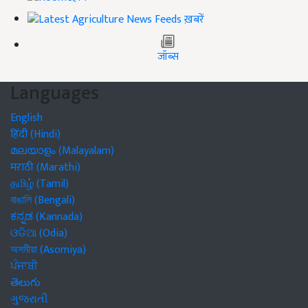
ख़बरें
जॉब्स
Languages
English
हिंदी (Hindi)
മലയാളം (Malayalam)
मराठी (Marathi)
தமிழ் (Tamil)
বাঙালি (Bengali)
ಕನ್ನಡ (Kannada)
ଓଡିଆ (Odia)
অসমীয়া (Asomiya)
ਪੰਜਾਬੀ
తెలుగు
ગુજરાતી