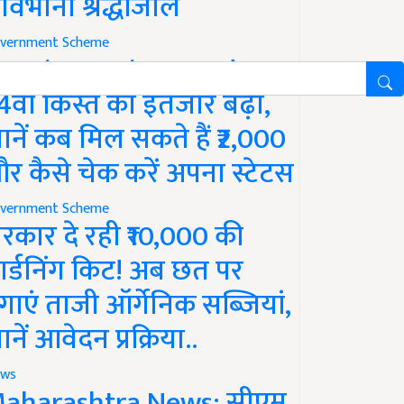
ावभीनी श्रद्धांजलि
vernment Scheme
M Kisan Yojana Update:
4वीं किस्त का इंतजार बढ़ा,
ानें कब मिल सकते हैं ₹2,000
र कैसे चेक करें अपना स्टेटस
vernment Scheme
रकार दे रही ₹10,000 की
ार्डनिंग किट! अब छत पर
गाएं ताजी ऑर्गेनिक सब्जियां,
ानें आवेदन प्रक्रिया..
ws
aharashtra News: सीएम