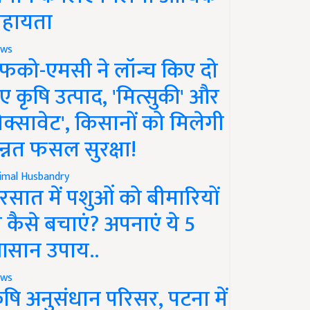
हायता
ws
फको-एमसी ने लॉन्च किए दो
ए कृषि उत्पाद, 'मित्सुकी' और
नेक्सावेट', किसानों को मिलेगी
न्नत फसल सुरक्षा!
imal Husbandry
रसात में पशुओं को बीमारियों
े कैसे बचाएं? अपनाएं ये 5
सान उपाय..
ws
ृषि अनुसंधान परिसर, पटना में