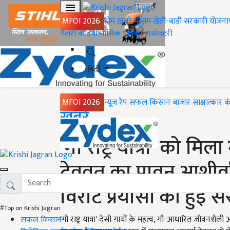
MFOI 2026
होम
ख़बरें
मौसम
खेती-बाड़ी
सरकारी योजना
गैलरी
वीडियो
मासिक पत्रिका
डायरेक्टरी
हिंदी
MFOI 2026
न्यूज़ रैप
सफल किसान
बाजार
साक्षात्कार
क
Home
ख़बरें
'गौ राष्ट्र यात्रा' को म
देवव्रत का पावन आशीर्वा
विराट प्रयासों की हुई 
#Top on Krishi Jagran
'गौ राष्ट्र यात्रा' देसी गायों के महत्व, गौ-आधारित जीवनशैली और
सफल किसान