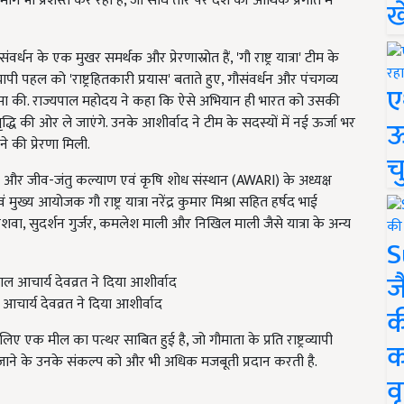
ार्ग भी प्रशस्त कर रही है, जो सीधे तौर पर देश की आर्थिक प्रगति में
ख
र्धन के एक मुखर समर्थक और प्रेरणास्रोत हैं, 'गौ राष्ट्र यात्रा' टीम के
्यापी पहल को 'राष्ट्रहितकारी प्रयास' बताते हुए, गौसंवर्धन और पंचगव्य
ए
रशंसा की. राज्यपाल महोदय ने कहा कि ऐसे अभियान ही भारत को उसकी
ृद्धि की ओर ले जाएंगे. उनके आशीर्वाद ने टीम के सदस्यों में नई ऊर्जा भर
ऊ
े की प्रेरणा मिली.
च
जक और जीव-जंतु कल्याण एवं कृषि शोध संस्थान (AWARI) के अध्यक्ष
मुख्य आयोजक गौ राष्ट्र यात्रा नरेंद्र कुमार मिश्रा सहित हर्षद भाई
शवा, सुदर्शन गुर्जर, कमलेश माली और निखिल माली जैसे यात्रा के अन्य
S
ज
ाल आचार्य देवव्रत ने दिया आशीर्वाद
क
 लिए एक मील का पत्थर साबित हुई है, जो गौमाता के प्रति राष्ट्रव्यापी
क
ाने के उनके संकल्प को और भी अधिक मजबूती प्रदान करती है.
वृ