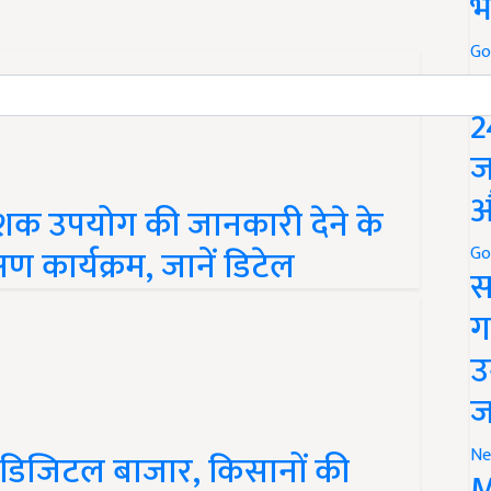
भ
Go
P
2
ज
औ
ाशक उपयोग की जानकारी देने के
ण कार्यक्रम, जानें डिटेल
Go
स
ग
उ
ज
Ne
 डिजिटल बाजार, किसानों की
M