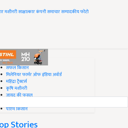
ार
मशीनरी
साक्षात्कार
कंपनी समाचार
सम्पादकीय
फोटो
op on Krishi Jagran
सफल किसान
मिलेनियर फार्मर ऑफ इंडिया अवॉर्ड
महिंद्रा ट्रैक्टर्स
कृषि मशीनरी
जायद की फसल
बिज़नेस आइडियाज
पीएम किसान
op Stories