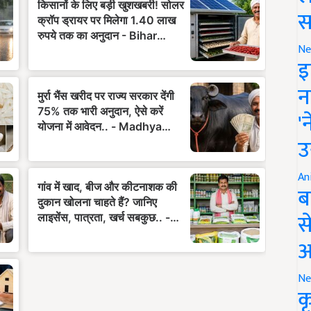
स
Ne
इ
न
'
उ
An
ब
स
आ
Ne
क