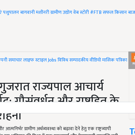
एं
पशुपालन
बागवानी
मशीनरी
ग्रामीण उद्योग
वेब स्टोरी
#FTB
सफल किसान
बाज
ंपनी समाचार
लाइफ स्टाइल
Jobs
विविध
सम्पादकीय
वीडियो
मासिक पत्रिका
#T
िला गुजरात राज्यपाल आचार्य
द: गौसंवर्धन और राष्ट्रहित के
सराहना
T
 आत्मनिर्भर ग्रामीण अर्थव्यवस्था को बढ़ावा देने हेतु एक राष्ट्रव्यापी