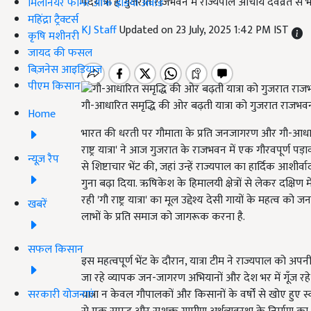
पदयात्रा है. गुजरात राजभवन में राज्यपाल आचार्य देवव्रत से
मिलेनियर फार्मर ऑफ इंडिया अवॉर्ड
महिंद्रा ट्रैक्टर्स
KJ Staff
Updated on 23 July, 2025 1:42 PM IST
कृषि मशीनरी
जायद की फसल
बिज़नेस आइडियाज
पीएम किसान
गौ-आधारित समृद्धि की ओर बढ़ती यात्रा को गुजरात राजभवन
Home
भारत की धरती पर गौमाता के प्रति जनजागरण और गौ-आधार
राष्ट्र यात्रा' ने आज गुजरात के राजभवन में एक गौरवपूर्ण पड़
न्यूज़ रैप
से शिष्टाचार भेंट की, जहां उन्हें राज्यपाल का हार्दिक आशीर्
गुना बढ़ा दिया. ऋषिकेश के हिमालयी क्षेत्रों से लेकर दक्ष
रही 'गौ राष्ट्र यात्रा' का मूल उद्देश्य देसी गायों के महत
खबरें
लाभों के प्रति समाज को जागरूक करना है.
सफल किसान
इस महत्वपूर्ण भेंट के दौरान, यात्रा टीम ने राज्यपाल को अप
जा रहे व्यापक जन-जागरण अभियानों और देश भर में गूँज रहे 
सरकारी योजनाएं
यात्रा न केवल गौपालकों और किसानों के वर्षों से खोए हुए स