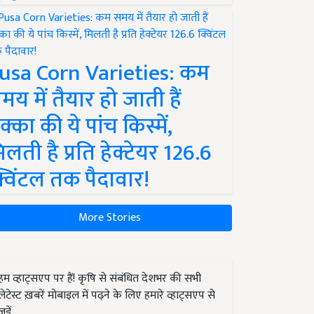
usa Corn Varieties: कम
मय में तैयार हो जाती हैं
क्का की ये पांच किस्में,
िलती है प्रति हेक्टेयर 126.6
्विंटल तक पैदावार!
More Stories
हम व्हाट्सएप पर हैं! कृषि से संबंधित देशभर की सभी
लेटेस्ट ख़बरें मोबाइल में पढ़ने के लिए हमारे व्हाट्सएप से
जुड़ें.