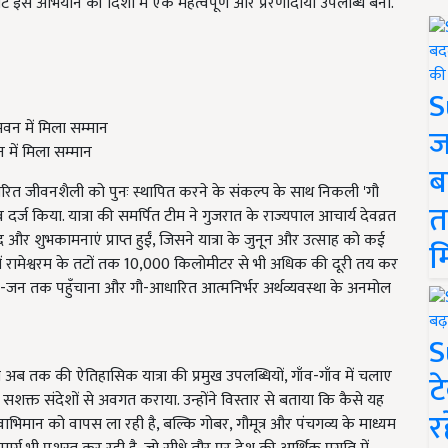
 भेंट इस अभियान की दिशा में एक महत्वपूर्ण और प्रेरणादायी उपलब्धि बनी.
S
ज
 में मिला सम्मान
ब
ित जीवनशैली को पुनः स्थापित करने के संकल्प के साथ निकली 'गौ
त
ाव दर्ज किया. यात्रा की समर्पित टीम ने गुजरात के राज्यपाल आचार्य देवव्रत
वाद और शुभकामनाएं प्राप्त हुईं, जिसने यात्रा के जुनून और उत्साह को कई
म
िण में रामेश्वरम के तटों तक 10,000 किलोमीटर से भी अधिक की दूरी तय कर
्व को जन-जन तक पहुँचाना और गौ-आधारित आत्मनिर्भर अर्थव्यवस्था के अनमोल
S
नी अब तक की ऐतिहासिक यात्रा की प्रमुख उपलब्धियों, गाँव-गाँव में चलाए
ट
सशक्त संदेशों से अवगत कराया. उन्होंने विस्तार से बताया कि कैसे यह
र
्वाभिमान को वापस ला रही है, बल्कि गोबर, गौमूत्र और पंचगव्य के माध्यम