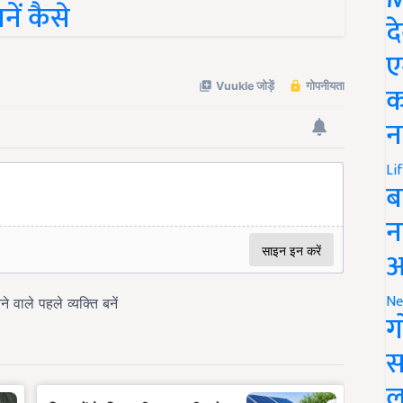
नें कैसे
द
ए
क
न
Li
ब
न
आ
Ne
ग
स
ल