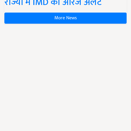
राज्यों में IMD का ऑरेंज अलर्ट
More News