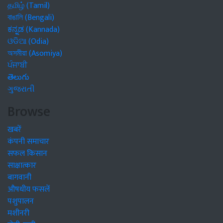
தமிழ் (Tamil)
বাঙালি (Bengali)
ಕನ್ನಡ (Kannada)
ଓଡିଆ (Odia)
অসমীয়া (Asomiya)
ਪੰਜਾਬੀ
తెలుగు
ગુજરાતી
Browse
खबरें
कंपनी समाचार
सफल किसान
साक्षात्कार
बागवानी
औषधीय फसलें
पशुपालन
मशीनरी