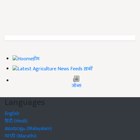
होम
ख़बरें
जॉब्स
Languages
English
हिंदी (Hindi)
മലയാളം (Malayalam)
मराठी (Marathi)