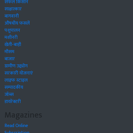
सफल किसान
साक्षात्कार
बागवानी
औषधीय फसलें
पशुपालन
मशीनरी
खेती-बाड़ी
मौसम
बाजार
ग्रामीण उद्द्योग
सरकारी योजनाएं
लाइफ स्टाइल
सम्पादकीय
जॉब्स
डायरेक्टरी
Magazines
Read Online
Subscription