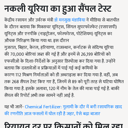
नकली यूरिया का हुआ सैंपल टेस्ट
केंद्रीय रसायन और उर्वरक मंत्री
डॉ मनसुख मंडाविया
ने मीडिया से बातचीत
के दौरान बताया कि मिक्सचर यूनिट्स
,
सिंगल सुपरफॉस्फेट (एसएसपी)
यूनिट्स और एनपीके (नाइट्रोजन
,
फॉस्फोरस
,
पोटेशियम) यूनिट्स का
औचक निरिक्षण किया गया था. इस दौरान
गुजरात
,
बिहार
,
केरल
,
हरियाणा
,
राजस्थान
,
कर्नाटक से संदिग्ध यूरिया
की
70,000
बोरियां जब्त की गई हैं और इनमें से
26,199
बोरियों को
एफसीओ के दिशा-निर्देशों के अनुसार डिस्पोज्ड कर दिया गया है. उन्होंने
बताया कि दस्तावेजों व प्रक्रियाओं में पाई गई कई कमियों के
कारण
112
मिश्रण निर्माताओं को
डी अथराइज्ड
कर दिया गया है. वहीं
,
अब
तक
268
सैंपल टेस्ट किए गए हैं
,
जिनमें से
89
को पूरी तरह से घटिया घोषित
किया गया है. इसके अलावा
, 120
में नीम के तेल की मात्रा पाई गई है. बाकी
सैंपल की रिपोर्ट अभी तक सामने नहीं आई है.
यह भी जानें-
Chemical Fertilizer: गुलामी के दौर में बनी रसायनिक खाद
की रणनीति आज फसलों में घोल रही है जहर, ऐसे बढ़ा बाजार
रियायत दर पर किसानों को मिल रहा