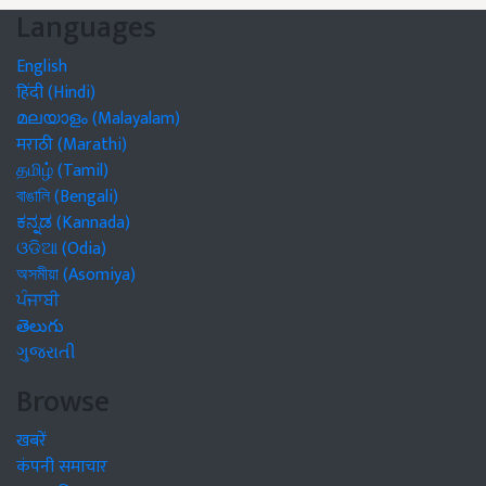
Languages
English
हिंदी (Hindi)
മലയാളം (Malayalam)
मराठी (Marathi)
தமிழ் (Tamil)
বাঙালি (Bengali)
ಕನ್ನಡ (Kannada)
ଓଡିଆ (Odia)
অসমীয়া (Asomiya)
ਪੰਜਾਬੀ
తెలుగు
ગુજરાતી
Browse
खबरें
कंपनी समाचार