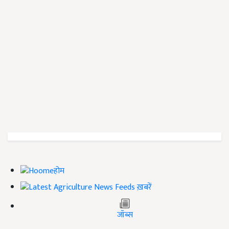
होम
ख़बरें
जॉब्स