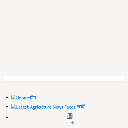
होम
ख़बरें
जॉब्स