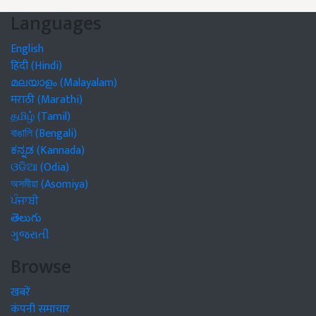
Languages
English
हिंदी (Hindi)
മലയാളം (Malayalam)
मराठी (Marathi)
தமிழ் (Tamil)
বাঙালি (Bengali)
ಕನ್ನಡ (Kannada)
ଓଡିଆ (Odia)
অসমীয়া (Asomiya)
ਪੰਜਾਬੀ
తెలుగు
ગુજરાતી
Browse
खबरें
कंपनी समाचार