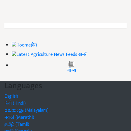
होम
ख़बरें
जॉब्स
Languages
English
हिंदी (Hindi)
മലയാളം (Malayalam)
मराठी (Marathi)
தமிழ் (Tamil)