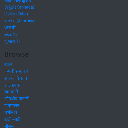
বাঙালি (Bengali)
ಕನ್ನಡ (Kannada)
ଓଡିଆ (Odia)
অসমীয়া (Asomiya)
ਪੰਜਾਬੀ
తెలుగు
ગુજરાતી
Browse
खबरें
कंपनी समाचार
सफल किसान
साक्षात्कार
बागवानी
औषधीय फसलें
पशुपालन
मशीनरी
खेती-बाड़ी
मौसम