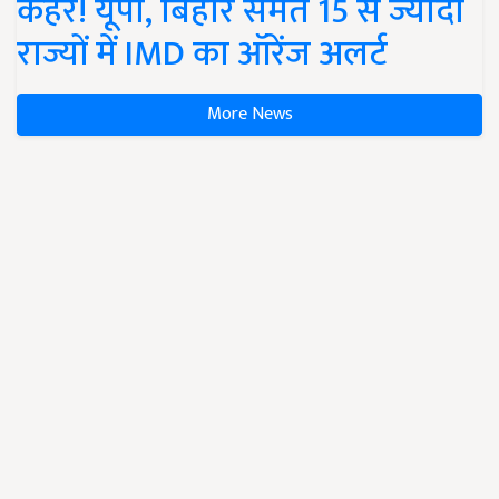
कहर! यूपी, बिहार समेत 15 से ज्यादा
राज्यों में IMD का ऑरेंज अलर्ट
More News