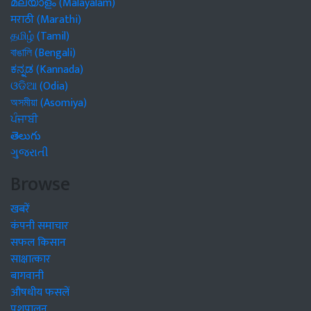
മലയാളം (Malayalam)
मराठी (Marathi)
தமிழ் (Tamil)
বাঙালি (Bengali)
ಕನ್ನಡ (Kannada)
ଓଡିଆ (Odia)
অসমীয়া (Asomiya)
ਪੰਜਾਬੀ
తెలుగు
ગુજરાતી
Browse
खबरें
कंपनी समाचार
सफल किसान
साक्षात्कार
बागवानी
औषधीय फसलें
पशुपालन