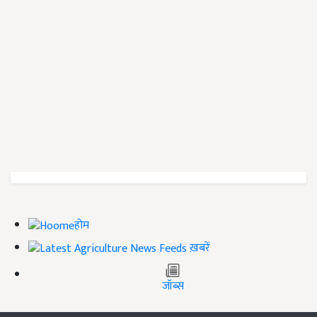
होम
ख़बरें
जॉब्स