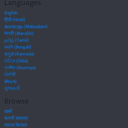
Languages
English
हिंदी (Hindi)
മലയാളം (Malayalam)
मराठी (Marathi)
தமிழ் (Tamil)
বাঙালি (Bengali)
ಕನ್ನಡ (Kannada)
ଓଡିଆ (Odia)
অসমীয়া (Asomiya)
ਪੰਜਾਬੀ
తెలుగు
ગુજરાતી
Browse
खबरें
कंपनी समाचार
सफल किसान