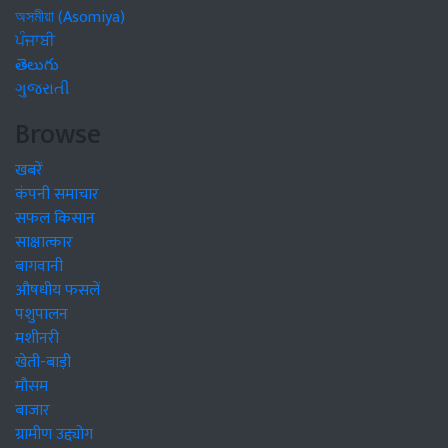
অসমীয়া (Asomiya)
ਪੰਜਾਬੀ
తెలుగు
ગુજરાતી
Browse
खबरें
कंपनी समाचार
सफल किसान
साक्षात्कार
बागवानी
औषधीय फसलें
पशुपालन
मशीनरी
खेती-बाड़ी
मौसम
बाजार
ग्रामीण उद्द्योग