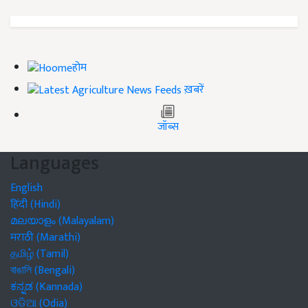
होम
ख़बरें
जॉब्स
Languages
English
हिंदी (Hindi)
മലയാളം (Malayalam)
मराठी (Marathi)
தமிழ் (Tamil)
বাঙালি (Bengali)
ಕನ್ನಡ (Kannada)
ଓଡିଆ (Odia)