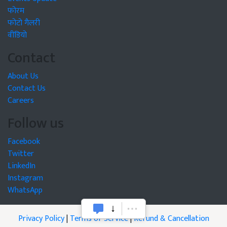
फोरम
फोटो गैलरी
वीडियो
Contact
About Us
Contact Us
Careers
Follow us
Facebook
Twitter
LinkedIn
Instagram
WhatsApp
Privacy Policy
|
Terms of Service
|
Refund & Cancellation