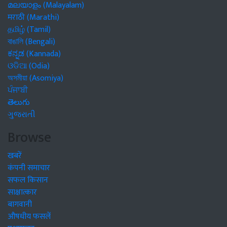
മലയാളം (Malayalam)
मराठी (Marathi)
தமிழ் (Tamil)
বাঙালি (Bengali)
ಕನ್ನಡ (Kannada)
ଓଡିଆ (Odia)
অসমীয়া (Asomiya)
ਪੰਜਾਬੀ
తెలుగు
ગુજરાતી
Browse
खबरें
कंपनी समाचार
सफल किसान
साक्षात्कार
बागवानी
औषधीय फसलें