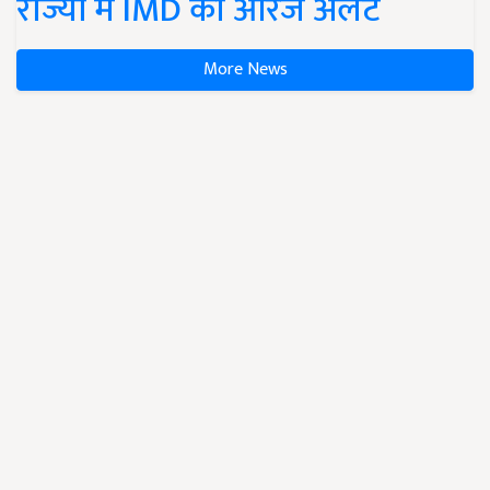
राज्यों में IMD का ऑरेंज अलर्ट
More News