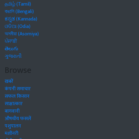
தமிழ் (Tamil)
বাঙালি (Bengali)
ಕನ್ನಡ (Kannada)
ଓଡିଆ (Odia)
অসমীয়া (Asomiya)
ਪੰਜਾਬੀ
తెలుగు
ગુજરાતી
Browse
खबरें
कंपनी समाचार
सफल किसान
साक्षात्कार
बागवानी
औषधीय फसलें
पशुपालन
मशीनरी