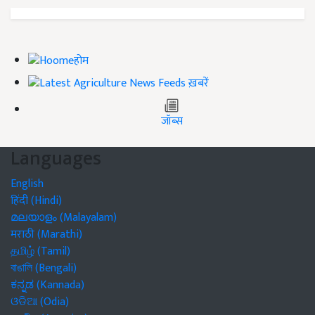
होम
ख़बरें
जॉब्स
Languages
English
हिंदी (Hindi)
മലയാളം (Malayalam)
मराठी (Marathi)
தமிழ் (Tamil)
বাঙালি (Bengali)
ಕನ್ನಡ (Kannada)
ଓଡିଆ (Odia)