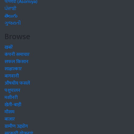
অসমীয়া (Asomiya)
ਪੰਜਾਬੀ
తెలుగు
ગુજરાતી
Browse
खबरें
कंपनी समाचार
सफल किसान
साक्षात्कार
बागवानी
औषधीय फसलें
पशुपालन
मशीनरी
खेती-बाड़ी
मौसम
बाजार
ग्रामीण उद्द्योग
सरकारी योजनाएं