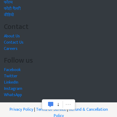
फोरम
फोटो गैलरी
वीडियो
Contact
About Us
Contact Us
Careers
Follow us
Facebook
Twitter
LinkedIn
Instagram
WhatsApp
Privacy Policy
|
Terms of Service
|
Refund & Cancellation
Policy