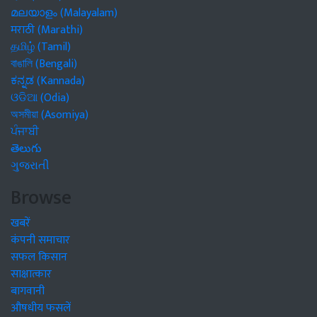
മലയാളം (Malayalam)
मराठी (Marathi)
தமிழ் (Tamil)
বাঙালি (Bengali)
ಕನ್ನಡ (Kannada)
ଓଡିଆ (Odia)
অসমীয়া (Asomiya)
ਪੰਜਾਬੀ
తెలుగు
ગુજરાતી
Browse
खबरें
कंपनी समाचार
सफल किसान
साक्षात्कार
बागवानी
औषधीय फसलें