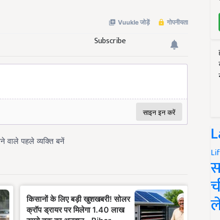
Subscribe
L
Li
स
च
ल