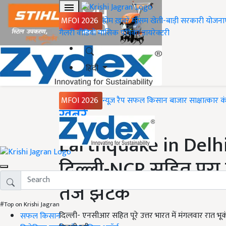
MFOI 2026
होम
ख़बरें
मौसम
खेती-बाड़ी
सरकारी योजना
गैलरी
वीडियो
मासिक पत्रिका
डायरेक्टरी
हिंदी
MFOI 2026
न्यूज़ रैप
सफल किसान
बाजार
साक्षात्कार
क
Home
ख़बरें
Earthquake in Delhi-
दिल्ली-NCR सहित पूरा
तेज झटके
#Top on Krishi Jagran
दिल्ली- एनसीआर सहित पूरे उत्तर भारत में मंगलवार रात
सफल किसान