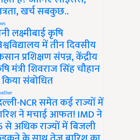
ात्रता, खर्च सबकुछ..
ws
ानी लक्ष्मीबाई कृषि
िश्वविद्यालय में तीन दिवसीय
िसान प्रशिक्षण संपन्न, केंद्रीय
ृषि मंत्री शिवराज सिंह चौहान
े किया संबोधित
ather
िल्ली-NCR समेत कई राज्यों में
ारिश ने मचाई आफत! IMD ने
5 से अधिक राज्यों में बिजली
ड़कने के साथ तेज बारिश का