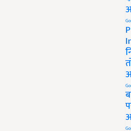
अ
Go
P
I
न
त
अ
Go
ब
प
अ
Go