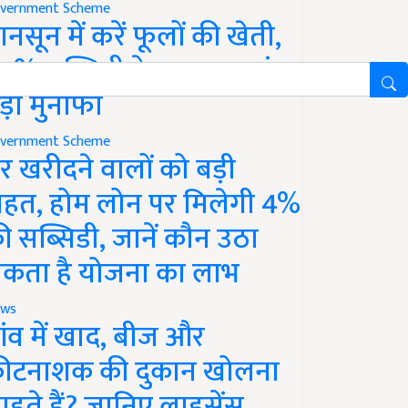
vernment Scheme
ानसून में करें फूलों की खेती,
0% सब्सिडी के साथ कमाएं
ड़ा मुनाफा
vernment Scheme
र खरीदने वालों को बड़ी
ाहत, होम लोन पर मिलेगी 4%
ी सब्सिडी, जानें कौन उठा
कता है योजना का लाभ
ws
ांव में खाद, बीज और
ीटनाशक की दुकान खोलना
ाहते हैं? जानिए लाइसेंस,