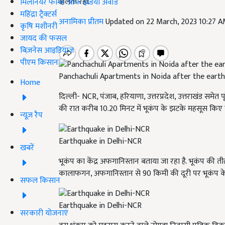
हिलती रही.
मिलेनियर फार्मर ऑफ इंडिया अवॉर्ड
महिंद्रा ट्रैक्टर्स
अनामिका प्रीतम
Updated on 22 March, 2023 10:27 
कृषि मशीनरी
जायद की फसल
बिज़नेस आइडियाज
पीएम किसान
Panchachuli Apartments in Noida after the earth
Home
दिल्ली- NCR, पंजाब, हरियाणा, उत्तरप्रदेश, उत्तराखंड समेत 
की रात करीब 10.20 मिनट में भूकंप के झटके महसूस किए
न्यूज़ रैप
Earthquake in Delhi-NCR
खबरें
भूकंप का केंद्र अफगानिस्तान बताया जा रहा है. भूकंप की ती
कालाफगन, अफगानिस्तान से 90 किमी की दूरी पर भूकंप 
सफल किसान
Earthquake in Delhi-NCR
सरकारी योजनाएं