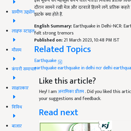
इस भूंकप को महसूस करने वाले नोएडा निवासी प्रतिक विक
दौरान सामने रखी मेज और दरवाजें हिलने लगें. प्रतिक कहत
ग्रामीण उद्द्योग
झटके क्या होते हैं.
English Summary:
Earthquake in Delhi-NCR: Eart
लाइफ स्टाइल
felt strong tremors
Published on:
21 March 2023, 10:48 PM IST
Related Topics
मौसम
Earthquake
earthquake
earthquake in delhi ncr
delhi earthqu
कंपनी समाचार
Like this article?
साक्षात्कार
Hey! I am
अनामिका प्रीतम
. Did you liked this ar
your suggestions and feedback.
विविध
Read next
बाजार