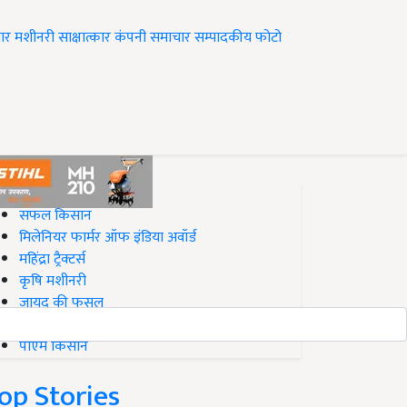
ार
मशीनरी
साक्षात्कार
कंपनी समाचार
सम्पादकीय
फोटो
op on Krishi Jagran
सफल किसान
मिलेनियर फार्मर ऑफ इंडिया अवॉर्ड
महिंद्रा ट्रैक्टर्स
कृषि मशीनरी
जायद की फसल
बिज़नेस आइडियाज
पीएम किसान
op Stories