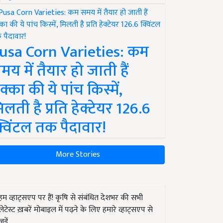
usa Corn Varieties: कम
मय में तैयार हो जाती हैं
क्का की ये पांच किस्में,
िलती है प्रति हेक्टेयर 126.6
्विंटल तक पैदावार!
More Stories
हम व्हाट्सएप पर हैं! कृषि से संबंधित देशभर की सभी
लेटेस्ट ख़बरें मोबाइल में पढ़ने के लिए हमारे व्हाट्सएप से
जुड़ें.