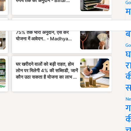
Go
म
5
ब
Go
घ
र
क
स
Ne
ग
क
च