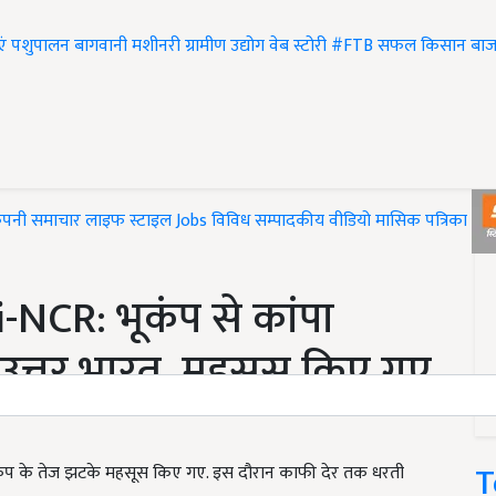
एं
पशुपालन
बागवानी
मशीनरी
ग्रामीण उद्योग
वेब स्टोरी
#FTB
सफल किसान
बाज
ंपनी समाचार
लाइफ स्टाइल
Jobs
विविध
सम्पादकीय
वीडियो
मासिक पत्रिका
#T
NCR: भूकंप से कांपा
 उत्तर भारत, महसूस किए गए
T
 भूकंप के तेज झटके महसूस किए गए. इस दौरान काफी देर तक धरती