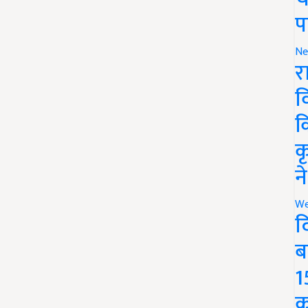
प
Ne
र
व
क
क
न
We
द
ब
1
क