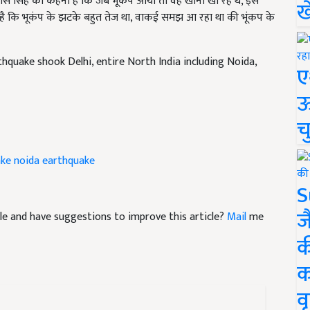
ास सिंह का कहना है कि जब भूकंप आया तो वह खाना खा रहे थे, इस
ख
े है कि भूकंप के झटके बहुत तेज था, वाकई समझ आ रहा था की भूंकप के
hquake shook Delhi, entire North India including Noida,
ए
ऊ
च
ake
noida earthquake
S
ज
ticle and have suggestions to improve this article?
Mail
me
क
क
वृ