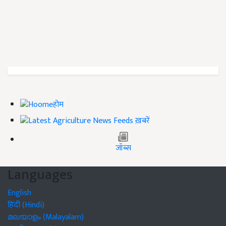
होम
ख़बरें
जॉब्स
Languages
English
हिंदी (Hindi)
മലയാളം (Malayalam)