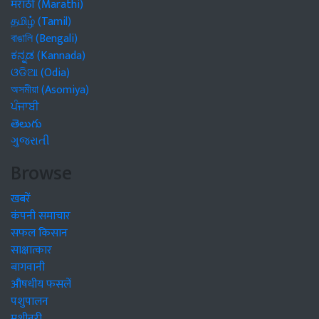
मराठी (Marathi)
தமிழ் (Tamil)
বাঙালি (Bengali)
ಕನ್ನಡ (Kannada)
ଓଡିଆ (Odia)
অসমীয়া (Asomiya)
ਪੰਜਾਬੀ
తెలుగు
ગુજરાતી
Browse
खबरें
कंपनी समाचार
सफल किसान
साक्षात्कार
बागवानी
औषधीय फसलें
पशुपालन
मशीनरी