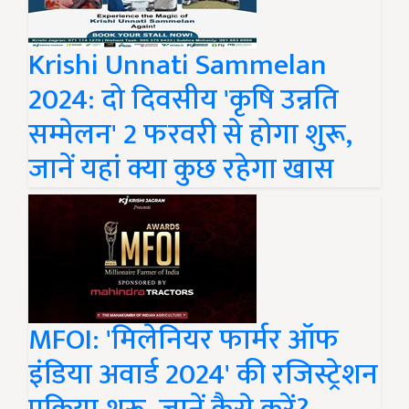
Krishi Unnati Sammelan
2024: दो दिवसीय 'कृषि उन्नति
सम्मेलन' 2 फरवरी से होगा शुरू,
जानें यहां क्या कुछ रहेगा खास
MFOI: 'मिलेनियर फार्मर ऑफ
इंडिया अवार्ड 2024' की रजिस्ट्रेशन