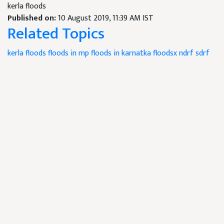
kerla floods
Published on:
10 August 2019, 11:39 AM IST
Related Topics
kerla floods
floods in mp
floods in karnatka
floodsx
ndrf
sdrf