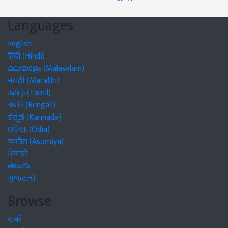
Languages
English
हिंदी (Hindi)
മലയാളം (Malayalam)
मराठी (Marathi)
தமிழ் (Tamil)
বাঙালি (Bengali)
ಕನ್ನಡ (Kannada)
ଓଡିଆ (Odia)
অসমীয়া (Asomiya)
ਪੰਜਾਬੀ
తెలుగు
ગુજરાતી
Browse
खबरें