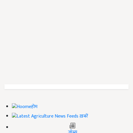
होम
ख़बरें
जॉब्स