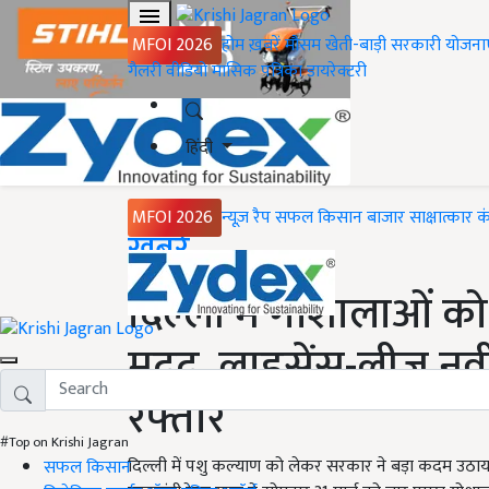
MFOI 2026
होम
ख़बरें
मौसम
खेती-बाड़ी
सरकारी योजना
गैलरी
वीडियो
मासिक पत्रिका
डायरेक्टरी
हिंदी
MFOI 2026
न्यूज़ रैप
सफल किसान
बाजार
साक्षात्कार
क
Home
ख़बरें
दिल्ली में गोशालाओं को
मदद, लाइसेंस-लीज नव
रफ्तार
#Top on Krishi Jagran
दिल्ली में पशु कल्याण को लेकर सरकार ने बड़ा कदम उठाया 
सफल किसान