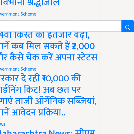
ावभीनी श्रद्धांजलि
vernment Scheme
M Kisan Yojana Update:
4वीं किस्त का इंतजार बढ़ा,
ानें कब मिल सकते हैं ₹2,000
र कैसे चेक करें अपना स्टेटस
vernment Scheme
रकार दे रही ₹10,000 की
ार्डनिंग किट! अब छत पर
गाएं ताजी ऑर्गेनिक सब्जियां,
ानें आवेदन प्रक्रिया..
ws
aharashtra News: सीएम