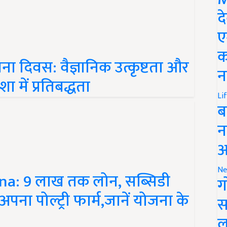
द
ए
पना दिवस: वैज्ञानिक उत्कृष्टता और
क
में प्रतिबद्धता
न
Li
ब
न
आ
na: 9 लाख तक लोन, सब्सिडी
Ne
ग
पना पोल्ट्री फार्म,जानें योजना के
स
ल