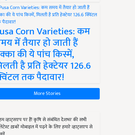
usa Corn Varieties: कम
मय में तैयार हो जाती हैं
क्का की ये पांच किस्में,
िलती है प्रति हेक्टेयर 126.6
्विंटल तक पैदावार!
More Stories
हम व्हाट्सएप पर हैं! कृषि से संबंधित देशभर की सभी
लेटेस्ट ख़बरें मोबाइल में पढ़ने के लिए हमारे व्हाट्सएप से
जुड़ें.