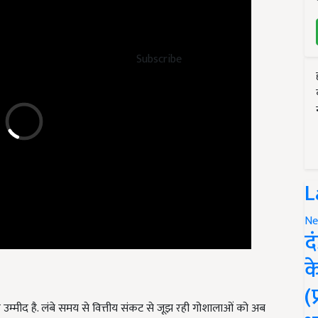
Subscribe
L
Ne
द
क
(
 उम्मीद है. लंबे समय से वित्तीय संकट से जूझ रही गोशालाओं को अब
्रबंधित कर सकेंगी. चारे की उपलब्धता, पशु चिकित्सा सुविधाएं और