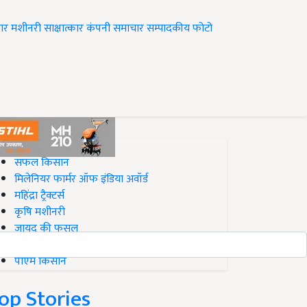
ार
मशीनरी
साक्षात्कार
कंपनी समाचार
सम्पादकीय
फोटो
op on Krishi Jagran
सफल किसान
मिलेनियर फार्मर ऑफ इंडिया अवॉर्ड
महिंद्रा ट्रैक्टर्स
कृषि मशीनरी
जायद की फसल
बिज़नेस आइडियाज
पीएम किसान
op Stories