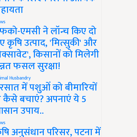
हायता
ws
फको-एमसी ने लॉन्च किए दो
ए कृषि उत्पाद, 'मित्सुकी' और
नेक्सावेट', किसानों को मिलेगी
न्नत फसल सुरक्षा!
imal Husbandry
रसात में पशुओं को बीमारियों
े कैसे बचाएं? अपनाएं ये 5
सान उपाय..
ws
ृषि अनुसंधान परिसर, पटना में