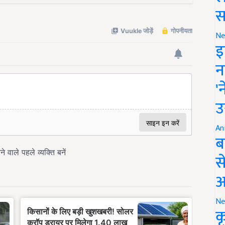
स
Ne
इ
न
'
उ
An
ब
स
आ
Ne
क