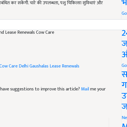
भ
Go
P
 and Lease Renewals Cow Care
2
ज
औ
Cow Care
Delhi Gaushalas Lease Renewals
Go
स
ग
nd have suggestions to improve this article?
Mail
me your
उ
ज
Ne
M