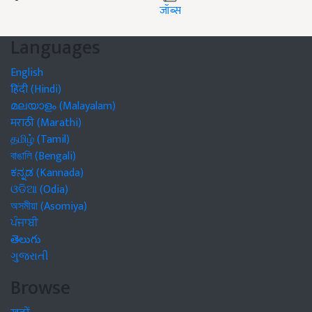
जॉब्स
Languages
English
हिंदी (Hindi)
മലയാളം (Malayalam)
मराठी (Marathi)
தமிழ் (Tamil)
বাঙালি (Bengali)
ಕನ್ನಡ (Kannada)
ଓଡିଆ (Odia)
অসমীয়া (Asomiya)
ਪੰਜਾਬੀ
తెలుగు
ગુજરાતી
Browse