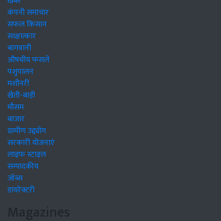
खबरें
कंपनी समाचार
सफल किसान
साक्षात्कार
बागवानी
औषधीय फसलें
पशुपालन
मशीनरी
खेती-बाड़ी
मौसम
बाजार
ग्रामीण उद्द्योग
सरकारी योजनाएं
लाइफ स्टाइल
सम्पादकीय
जॉब्स
डायरेक्टरी
Magazines