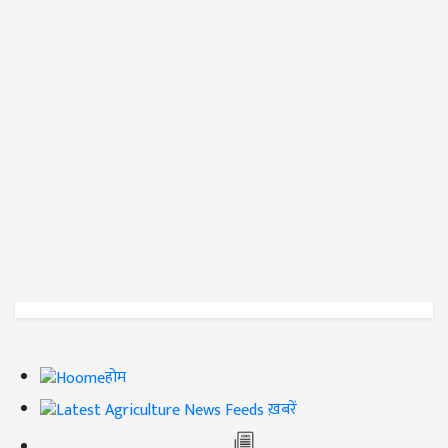
होम
ख़बरें