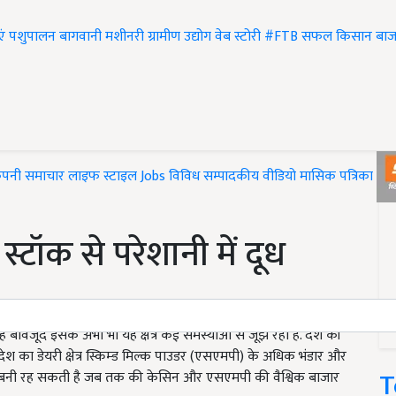
एं
पशुपालन
बागवानी
मशीनरी
ग्रामीण उद्योग
वेब स्टोरी
#FTB
सफल किसान
बाज
ंपनी समाचार
लाइफ स्टाइल
Jobs
विविध
सम्पादकीय
वीडियो
मासिक पत्रिका
#T
्टॉक से परेशानी में दूध
ंचा है बावजूद इसके अभी भी यह क्षेत्र कई समस्याओं से जूझ रहा है. देश की
सार देश का डेयरी क्षेत्र स्किम्ड मिल्क पाउडर (एसएमपी) के अधिक भंडार और
T
तक बनी रह सकती है जब तक की केसिन और एसएमपी की वैश्विक बाजार