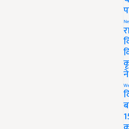
प
Ne
र
व
क
क
न
We
द
ब
1
क