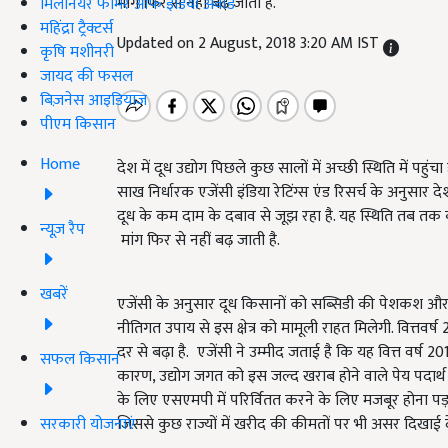
मांग फिर से नहीं बढ़ जाती है.
मिलेनियर फार्मर ऑफ इंडिया अवॉर्ड
महिंद्रा ट्रैक्टर्स
Updated on 2 August, 2018 3:20 AM IST
कृषि मशीनरी
जायद की फसल
बिज़नेस आइडियाज
पीएम किसान
Home
देश में दूध उद्योग पिछले कुछ सालों में अच्छी स्थिति में पहु
साख निर्धारक एजेंसी इंडिया रेटिंग्स एंड रिसर्च के अनुसार 
दूध के कम दाम के दबाव से जूझ रहा है. यह स्थिति तब 
न्यूज़ रैप
मांग फिर से नहीं बढ़ जाती है.
खबरें
एजेंसी के अनुसार दूध किसानों को सब्सिडी की पेशकश और 
नीतिगत उपाय से इस क्षेत्र को मामूली राहत मिलेगी. वित्तवर्
दर से बढ़ा है. एजेंसी ने उम्मीद जताई है कि यह वित्त वर्ष 2
सफल किसान
कारण, उद्योग जगत को इस जल्द खराब होने वाले पेय पदार्थ को घर
के लिए एसएमपी में परिर्वितत करने के लिए मजबूर होना पड़ता
सरकारी योजनाएं
जिससे कुछ राज्यों में खरीद की कीमतों पर भी असर दिखाई दे