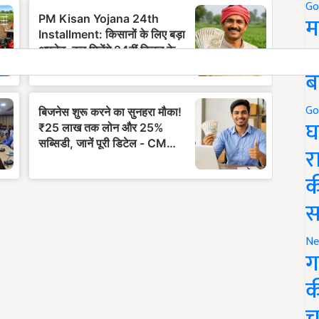
Go
म
5
ब
Go
घ
र
क
स
Ne
ग
क
च