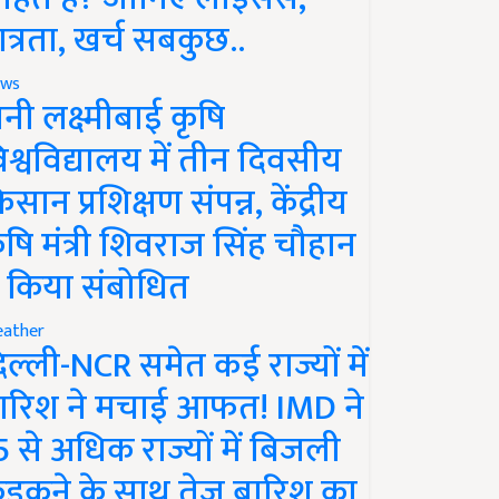
ात्रता, खर्च सबकुछ..
ws
ानी लक्ष्मीबाई कृषि
िश्वविद्यालय में तीन दिवसीय
िसान प्रशिक्षण संपन्न, केंद्रीय
ृषि मंत्री शिवराज सिंह चौहान
े किया संबोधित
ather
िल्ली-NCR समेत कई राज्यों में
ारिश ने मचाई आफत! IMD ने
5 से अधिक राज्यों में बिजली
ड़कने के साथ तेज बारिश का