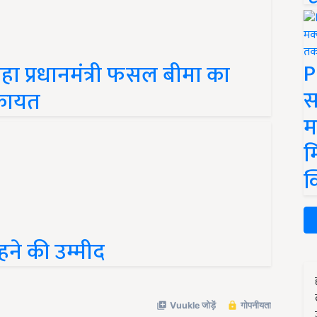
P
हा प्रधानमंत्री फसल बीमा का
स
िकायत
म
म
क
हने की उम्मीद