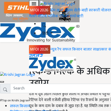
MFOI 2026
होम
ख़बरें
मौसम
खेती-बाड़ी
सरकारी योजना
गैलरी
वीडियो
मासिक पत्रिका
डायरेक्टरी
हिंदी
MFOI 2026
न्यूज़ रैप
सफल किसान
बाजार
साक्षात्कार
क
Home
ख़बरें
स्किम्ड मिल्क के अधिक स
उद्योग
देश में दूध उद्योग पिछले कुछ सालों में अच्छी स्थिति में पहु
रेटिंग्स देने वाली एजेंसी इंडिया रेटिंग्स एंड रिसर्च के अनु
#Top on Krishi Jagran
दूध के कम दाम के दबाव से जूझ रहा है. यह स्थिति तब 
सफल किसान