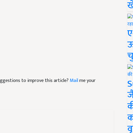
ख
ए
ऊ
च
S
suggestions to improve this article?
Mail
me your
ज
क
क
वृ