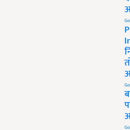
अ
Go
P
I
न
त
अ
Go
ब
प
अ
Go