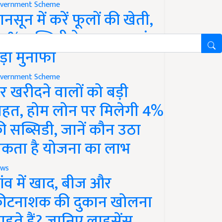
vernment Scheme
ानसून में करें फूलों की खेती,
0% सब्सिडी के साथ कमाएं
ड़ा मुनाफा
vernment Scheme
र खरीदने वालों को बड़ी
ाहत, होम लोन पर मिलेगी 4%
ी सब्सिडी, जानें कौन उठा
कता है योजना का लाभ
ws
ांव में खाद, बीज और
ीटनाशक की दुकान खोलना
ाहते हैं? जानिए लाइसेंस,