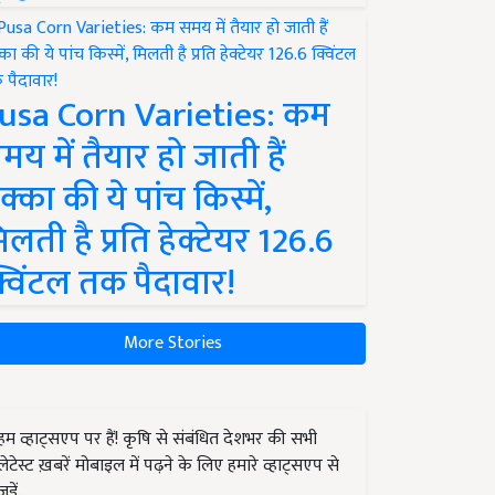
usa Corn Varieties: कम
मय में तैयार हो जाती हैं
क्का की ये पांच किस्में,
िलती है प्रति हेक्टेयर 126.6
्विंटल तक पैदावार!
More Stories
हम व्हाट्सएप पर हैं! कृषि से संबंधित देशभर की सभी
लेटेस्ट ख़बरें मोबाइल में पढ़ने के लिए हमारे व्हाट्सएप से
जुड़ें.