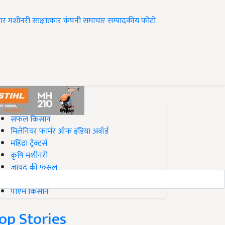
ार
मशीनरी
साक्षात्कार
कंपनी समाचार
सम्पादकीय
फोटो
op on Krishi Jagran
सफल किसान
मिलेनियर फार्मर ऑफ इंडिया अवॉर्ड
महिंद्रा ट्रैक्टर्स
कृषि मशीनरी
जायद की फसल
बिज़नेस आइडियाज
पीएम किसान
op Stories