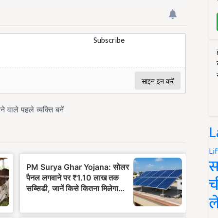
Subscribe
L
Li
स
च
ल