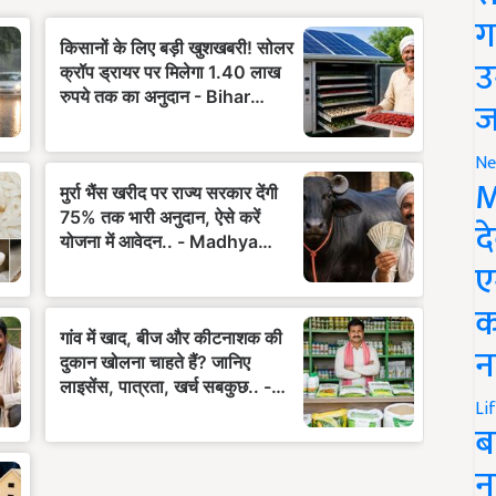
ग
उ
ज
Ne
M
द
ए
क
न
Li
ब
न