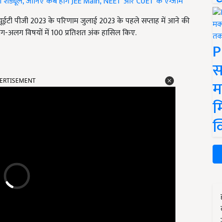
का शेड्यूल, जानिए कब होंगे JEE Main, NEET और CUET के एग्जाम
 सीयूईटी पीजी 2023 के परिणाम जुलाई 2023 के पहले सप्ताह में आने की
 अलग-अलग विषयों में 100 प्रतिशत अंक हासिल किए.
P
स
ERTISEMENT
म
म
क