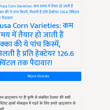
usa Corn Varieties: कम
मय में तैयार हो जाती हैं
क्का की ये पांच किस्में,
िलती है प्रति हेक्टेयर 126.6
्विंटल तक पैदावार!
More Stories
हम व्हाट्सएप पर हैं! कृषि से संबंधित देशभर की सभी
लेटेस्ट ख़बरें मोबाइल में पढ़ने के लिए हमारे व्हाट्सएप से
जुड़ें.