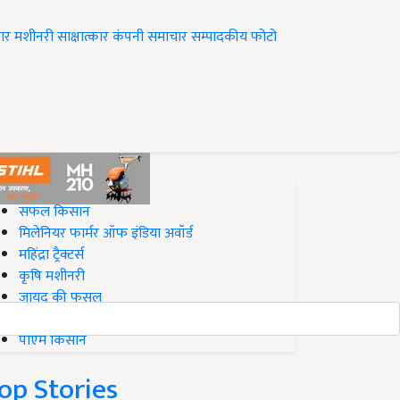
ार
मशीनरी
साक्षात्कार
कंपनी समाचार
सम्पादकीय
फोटो
op on Krishi Jagran
सफल किसान
मिलेनियर फार्मर ऑफ इंडिया अवॉर्ड
महिंद्रा ट्रैक्टर्स
कृषि मशीनरी
जायद की फसल
बिज़नेस आइडियाज
पीएम किसान
op Stories