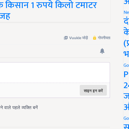
अ
 वजह
Ne
द
क
(
भ
Go
P
2
ज
औ
Go
स