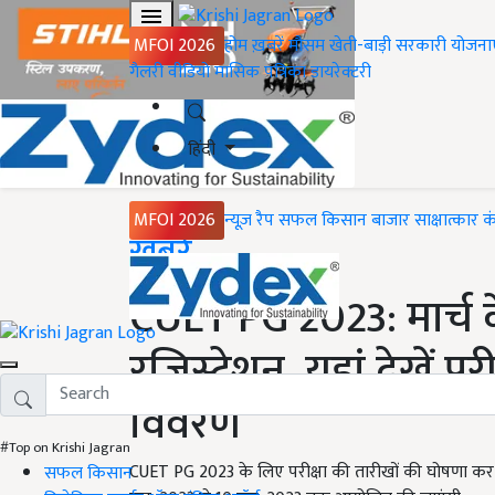
MFOI 2026
होम
ख़बरें
मौसम
खेती-बाड़ी
सरकारी योजना
गैलरी
वीडियो
मासिक पत्रिका
डायरेक्टरी
हिंदी
MFOI 2026
न्यूज़ रैप
सफल किसान
बाजार
साक्षात्कार
क
Home
ख़बरें
CUET PG 2023: मार्च के
रजिस्ट्रेशन, यहां देखें प
विवरण
#Top on Krishi Jagran
CUET PG 2023 के लिए परीक्षा की तारीखों की घोषणा कर दी ग
सफल किसान