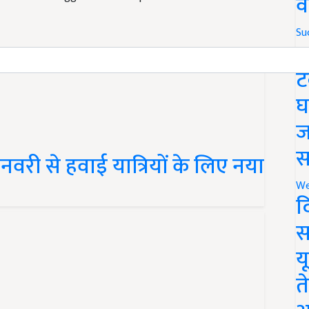
व
Su
S
ट
घ
ज
वरी से हवाई यात्रियों के लिए नया
स
We
द
स
य
त
े किसान 1 रुपये किलो टमाटर