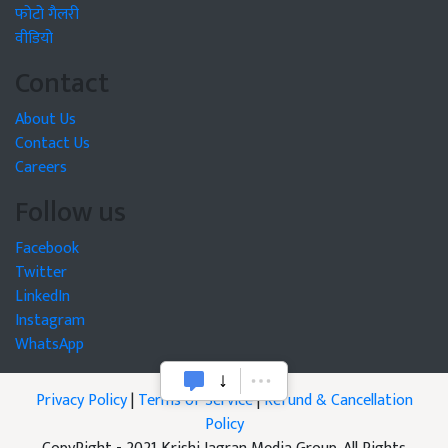
फोटो गैलरी
वीडियो
Contact
About Us
Contact Us
Careers
Follow us
Facebook
Twitter
LinkedIn
Instagram
WhatsApp
Privacy Policy
|
Terms of Service
|
Refund & Cancellation
Policy