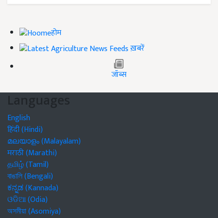
होम
ख़बरें
जॉब्स
Languages
English
हिंदी (Hindi)
മലയാളം (Malayalam)
मराठी (Marathi)
தமிழ் (Tamil)
বাঙালি (Bengali)
ಕನ್ನಡ (Kannada)
ଓଡିଆ (Odia)
অসমীয়া (Asomiya)