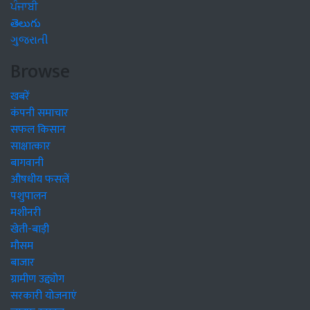
ਪੰਜਾਬੀ
తెలుగు
ગુજરાતી
Browse
खबरें
कंपनी समाचार
सफल किसान
साक्षात्कार
बागवानी
औषधीय फसलें
पशुपालन
मशीनरी
खेती-बाड़ी
मौसम
बाजार
ग्रामीण उद्द्योग
सरकारी योजनाएं