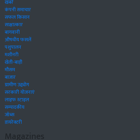
खबरें
कंपनी समाचार
सफल किसान
साक्षात्कार
बागवानी
औषधीय फसलें
पशुपालन
मशीनरी
खेती-बाड़ी
मौसम
बाजार
ग्रामीण उद्द्योग
सरकारी योजनाएं
लाइफ स्टाइल
सम्पादकीय
जॉब्स
डायरेक्टरी
Magazines