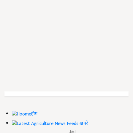
होम
ख़बरें