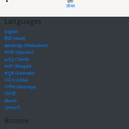
जॉब्स
Languages
English
हिंदी (Hindi)
മലയാളം (Malayalam)
मराठी (Marathi)
தமிழ் (Tamil)
বাঙালি (Bengali)
ಕನ್ನಡ (Kannada)
ଓଡିଆ (Odia)
অসমীয়া (Asomiya)
ਪੰਜਾਬੀ
తెలుగు
ગુજરાતી
Browse