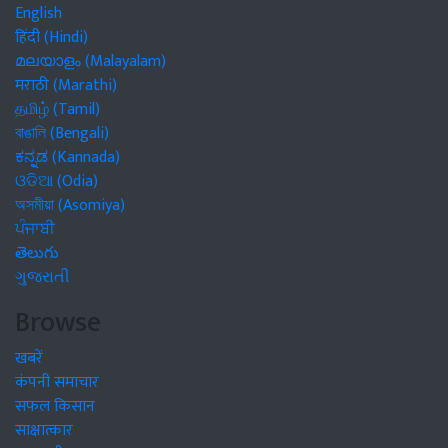
English
हिंदी (Hindi)
മലയാളം (Malayalam)
मराठी (Marathi)
தமிழ் (Tamil)
বাঙালি (Bengali)
ಕನ್ನಡ (Kannada)
ଓଡିଆ (Odia)
অসমীয়া (Asomiya)
ਪੰਜਾਬੀ
తెలుగు
ગુજરાતી
Browse
खबरें
कंपनी समाचार
सफल किसान
साक्षात्कार