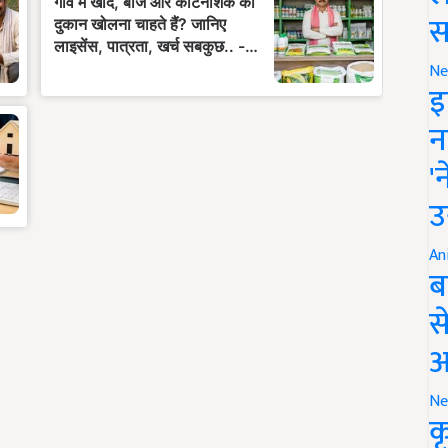
स
Ne
इ
न
'
उ
An
ब
स
आ
Ne
क