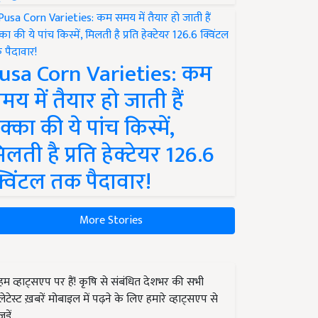
usa Corn Varieties: कम
मय में तैयार हो जाती हैं
क्का की ये पांच किस्में,
िलती है प्रति हेक्टेयर 126.6
्विंटल तक पैदावार!
More Stories
हम व्हाट्सएप पर हैं! कृषि से संबंधित देशभर की सभी
लेटेस्ट ख़बरें मोबाइल में पढ़ने के लिए हमारे व्हाट्सएप से
जुड़ें.