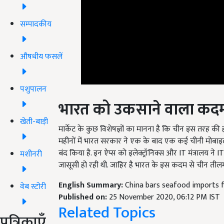
सम्पादकीय
औषधीय फसलें
पशुपालन
भारत को उकसाने वाला कद
मार्केट के कुछ विशेषज्ञों का मानना है कि चीन इस तरह क
खेती-बाड़ी
महीनों में भारत सरकार ने एक के बाद एक कई चीनी मोबाइल ऐप
बंद किया है. इन ऐप्स को इलेक्ट्रॉनिक्स और IT मंत्रालय न
जासूसी हो रही थी. जाहिर है भारत के इस कदम से चीन तीलम
मशीनरी
English Summary:
China bars seafood imports 
Published on:
25 November 2020, 06:12 PM IST
वेब स्टोरी
Related Topics
पत्रिकाएँ
china india sea food
china india trade
sea food in