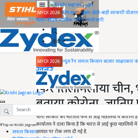
MFOI 2026
होम
ख़बरें
मौसम
खेती-बाड़ी
सरकारी योजना
गैलरी
वीडियो
मासिक पत्रिका
डायरेक्टरी
हिंदी
MFOI 2026
न्यूज़ रैप
सफल किसान
बाजार
साक्षात्कार
क
Home
ख़बरें
फिर तिलमिलाया चीन, भ
बताया कोरोना, जानिए 
चीनी सरकार को भारतीय फर्म से आई मछलियों में कोरोना होन
कार्यालय ने दावा किया है कि भारत से आई कुछ मछलियों में 
#Top on Krishi Jagran
आयात पर रोक लगा दी गई है.
सफल किसान