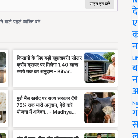
द
ए
क
न
Li
ब
न
आ
Ne
ग
स
ल