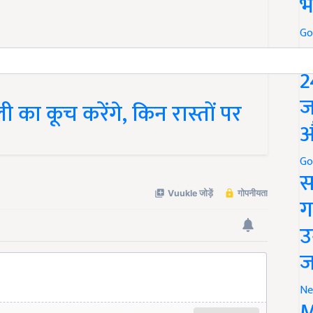
भ
Go
P
2
 का कूच करेंगे, किन रास्तों पर
ज
औ
Go
स
ग
उ
ज
Ne
M