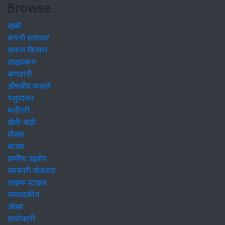
Browse
खबरें
कंपनी समाचार
सफल किसान
साक्षात्कार
बागवानी
औषधीय फसलें
पशुपालन
मशीनरी
खेती-बाड़ी
मौसम
बाजार
ग्रामीण उद्द्योग
सरकारी योजनाएं
लाइफ स्टाइल
सम्पादकीय
जॉब्स
डायरेक्टरी