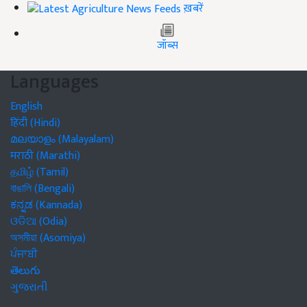
ख़बरें
जॉब्स
Languages
English
हिंदी (Hindi)
മലയാളം (Malayalam)
मराठी (Marathi)
தமிழ் (Tamil)
বাঙালি (Bengali)
ಕನ್ನಡ (Kannada)
ଓଡିଆ (Odia)
অসমীয়া (Asomiya)
ਪੰਜਾਬੀ
తెలుగు
ગુજરાતી