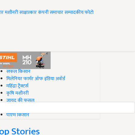
ार
मशीनरी
साक्षात्कार
कंपनी समाचार
सम्पादकीय
फोटो
op on Krishi Jagran
सफल किसान
मिलेनियर फार्मर ऑफ इंडिया अवॉर्ड
महिंद्रा ट्रैक्टर्स
कृषि मशीनरी
जायद की फसल
बिज़नेस आइडियाज
पीएम किसान
op Stories