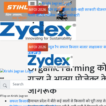
MFOI 2026
होम
ख़बरें
मौसम
खेती-बाड़ी
सरकारी योजना
गैलरी
वीडियो
मासिक पत्रिका
डायरेक्टरी
हिंदी
MFOI 2026
न्यूज़ रैप
सफल किसान
बाजार
साक्षात्कार
क
Home
ख़बरें
Organic Farming को 
राज्य ने आत्मा प्रोजेक्
जागरूक
#Top on Krishi Jagran
हिमाचल प्रदेश में बीते कई सालों से किसानों को पूरी तर
सफल किसान