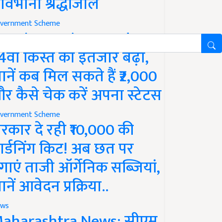
ावभीनी श्रद्धांजलि
vernment Scheme
M Kisan Yojana Update:
4वीं किस्त का इंतजार बढ़ा,
ानें कब मिल सकते हैं ₹2,000
र कैसे चेक करें अपना स्टेटस
vernment Scheme
रकार दे रही ₹10,000 की
ार्डनिंग किट! अब छत पर
गाएं ताजी ऑर्गेनिक सब्जियां,
ानें आवेदन प्रक्रिया..
ws
aharashtra News: सीएम