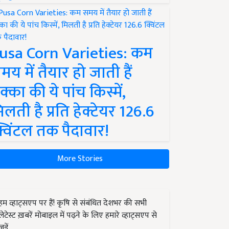
usa Corn Varieties: कम
मय में तैयार हो जाती हैं
क्का की ये पांच किस्में,
िलती है प्रति हेक्टेयर 126.6
्विंटल तक पैदावार!
More Stories
हम व्हाट्सएप पर हैं! कृषि से संबंधित देशभर की सभी
लेटेस्ट ख़बरें मोबाइल में पढ़ने के लिए हमारे व्हाट्सएप से
जुड़ें.