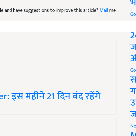
भ
ticle and have suggestions to improve this article?
Mail
me
Go
P
2
ज
औ
Go
स
 इस महीने 21 दिन बंद रहेंगे
ग
उ
ज
Ne
M