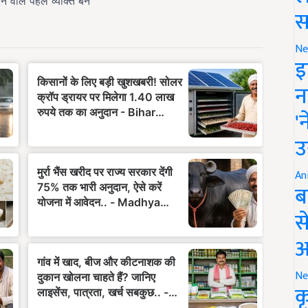
स
Ne
इ
न
'
उ
An
ब
स
आ
Ne
क