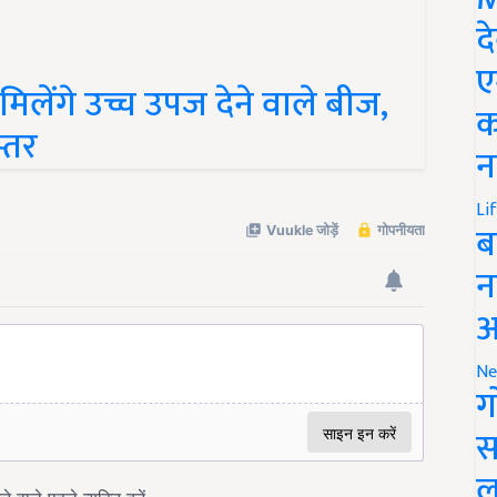
द
लेंगे उच्च उपज देने वाले बीज,
ए
्तर
क
न
Li
ब
न
आ
Ne
ग
स
ल