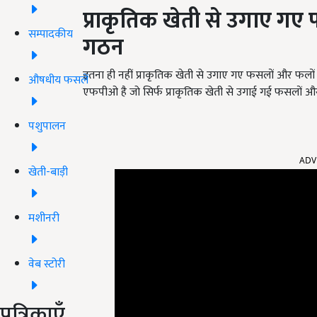
प्राकृतिक खेती से उगाए ग
सम्पादकीय
गठन
इतना ही नहीं प्राकृतिक खेती से उगाए गए फसलों और फलो
औषधीय फसलें
एफपीओ है जो सिर्फ प्राकृतिक खेती से उगाई गई फसलों औ
पशुपालन
ADV
खेती-बाड़ी
मशीनरी
वेब स्टोरी
पत्रिकाएँ