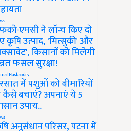
हायता
ws
फको-एमसी ने लॉन्च किए दो
ए कृषि उत्पाद, 'मित्सुकी' और
नेक्सावेट', किसानों को मिलेगी
न्नत फसल सुरक्षा!
imal Husbandry
रसात में पशुओं को बीमारियों
े कैसे बचाएं? अपनाएं ये 5
सान उपाय..
ws
ृषि अनुसंधान परिसर, पटना में