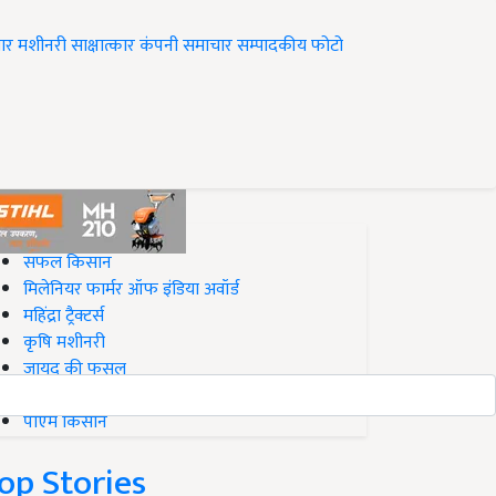
ार
मशीनरी
साक्षात्कार
कंपनी समाचार
सम्पादकीय
फोटो
op on Krishi Jagran
सफल किसान
मिलेनियर फार्मर ऑफ इंडिया अवॉर्ड
महिंद्रा ट्रैक्टर्स
कृषि मशीनरी
जायद की फसल
बिज़नेस आइडियाज
पीएम किसान
op Stories