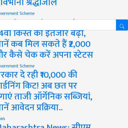
ावभीनी श्रद्धांजलि
vernment Scheme
M Kisan Yojana Update:
4वीं किस्त का इंतजार बढ़ा,
ानें कब मिल सकते हैं ₹2,000
र कैसे चेक करें अपना स्टेटस
vernment Scheme
रकार दे रही ₹10,000 की
ार्डनिंग किट! अब छत पर
गाएं ताजी ऑर्गेनिक सब्जियां,
ानें आवेदन प्रक्रिया..
ws
aharashtra News: सीएम