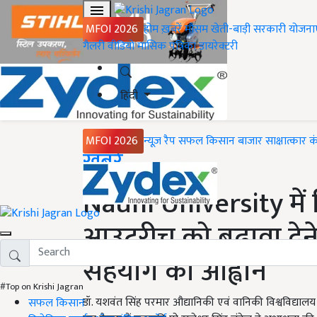
MFOI 2026
होम
ख़बरें
मौसम
खेती-बाड़ी
सरकारी योजना
गैलरी
वीडियो
मासिक पत्रिका
डायरेक्टरी
हिंदी
MFOI 2026
न्यूज़ रैप
सफल किसान
बाजार
साक्षात्कार
क
Home
ख़बरें
Nauni University में 
आउटरीच को बढ़ावा देन
सहयोग का आह्वान
#Top on Krishi Jagran
डॉ. यशवंत सिंह परमार औद्यानिकी एवं वानिकी विश्वविद्या
सफल किसान