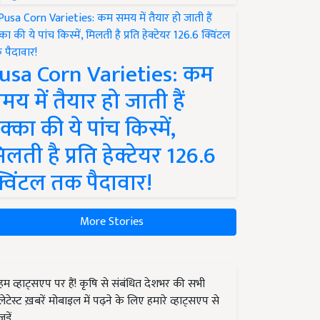
usa Corn Varieties: कम
मय में तैयार हो जाती हैं
क्का की ये पांच किस्में,
िलती है प्रति हेक्टेयर 126.6
्विंटल तक पैदावार!
More Stories
हम व्हाट्सएप पर हैं! कृषि से संबंधित देशभर की सभी
लेटेस्ट ख़बरें मोबाइल में पढ़ने के लिए हमारे व्हाट्सएप से
जुड़ें.