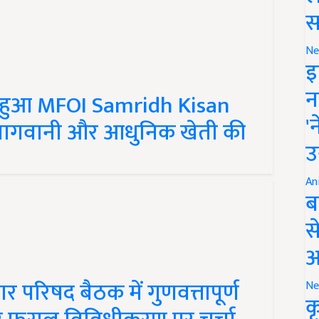
स
Ne
इ
ित हुआ MFOI Samridh Kisan
न
 बागवानी और आधुनिक खेती की
'
उ
An
ब
स
आ
र परिषद बैठक में गुणवत्तापूर्ण
Ne
और फसल विविधीकरण पर चर्चा
क