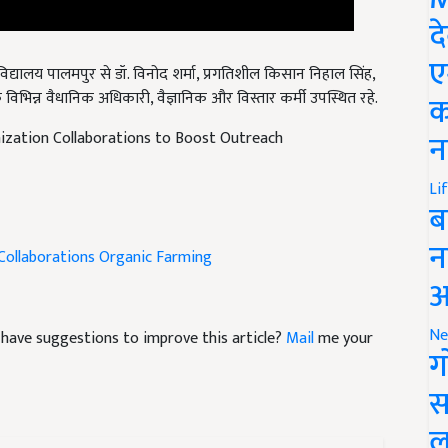
द
िद्यालय पालमपुर से डॉ. विनोद शर्मा, प्रगतिशील किसान निहाल सिंह,
ए
के विभिन्न वैधानिक अधिकारी, वैज्ञानिक और विस्तार कर्मी उपस्थित रहे.
क
nization Collaborations to Boost Outreach
न
Li
ब
Collaborations
Organic Farming
न
आ
nd have suggestions to improve this article?
Mail
me your
Ne
ग
स
ल