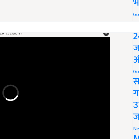
भ
Go
P
ERTISEMENT
2
ज
औ
Go
स
ग
उ
ज
Ne
M