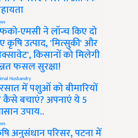
हायता
ws
फको-एमसी ने लॉन्च किए दो
ए कृषि उत्पाद, 'मित्सुकी' और
नेक्सावेट', किसानों को मिलेगी
न्नत फसल सुरक्षा!
imal Husbandry
रसात में पशुओं को बीमारियों
े कैसे बचाएं? अपनाएं ये 5
सान उपाय..
ws
ृषि अनुसंधान परिसर, पटना में