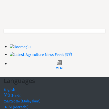
होम
ख़बरें
जॉब्स
Languages
English
हिंदी (Hindi)
മലയാളം (Malayalam)
मराठी (Marathi)