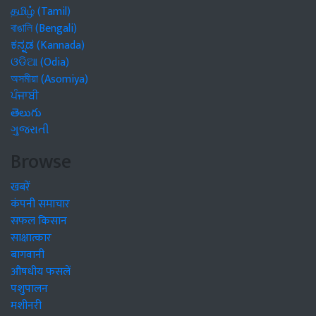
தமிழ் (Tamil)
বাঙালি (Bengali)
ಕನ್ನಡ (Kannada)
ଓଡିଆ (Odia)
অসমীয়া (Asomiya)
ਪੰਜਾਬੀ
తెలుగు
ગુજરાતી
Browse
खबरें
कंपनी समाचार
सफल किसान
साक्षात्कार
बागवानी
औषधीय फसलें
पशुपालन
मशीनरी