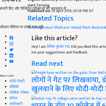
plant farming
हमारी प्रिंट और डिजिटल पत्रिकाओं की सदस्यता लें
Published on:
10 April 2019, 05:59 PM IST
Related Topics
सोशल मीडिया पर हमारे साथ जुड़ें:
Natural product
Medicines
Herbal Plant
Medicinal
Like this article?
Hey! I am
विवेक कुमार राय
. Did you liked this ar
me your suggestions and feedback.
Read next
More Links
लोगों ने गेट पर लिखवाया, 
फोटो गैलरी
खुलवाने के लिए मोदी-मोदी 
वीडियो
मासिक पत्रिका
फोरम
भारत के टॉप 10 कॉलेज में 
डायरेक्टरी