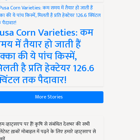
usa Corn Varieties: कम
मय में तैयार हो जाती हैं
क्का की ये पांच किस्में,
िलती है प्रति हेक्टेयर 126.6
्विंटल तक पैदावार!
More Stories
हम व्हाट्सएप पर हैं! कृषि से संबंधित देशभर की सभी
लेटेस्ट ख़बरें मोबाइल में पढ़ने के लिए हमारे व्हाट्सएप से
जुड़ें.