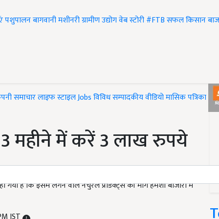
एं
पशुपालन
बागवानी
मशीनरी
ग्रामीण उद्योग
वेब स्टोरी
#FTB
सफल किसान
बाज
ंपनी समाचार
लाइफ स्टाइल
Jobs
विविध
सम्पादकीय
वीडियो
मासिक पत्रिका
#T
महीने में करें 3 लाख रुपये
ा है कि इसमें लगने वाले नैचुरल प्रोडक्ट्स की मांग हमेशा बाजारों में
T
 PM IST