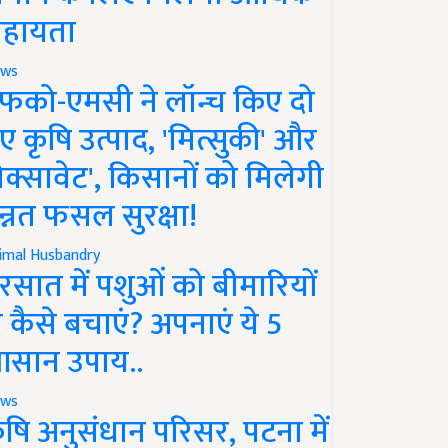
हायता
ws
फको-एमसी ने लॉन्च किए दो
ए कृषि उत्पाद, 'मित्सुकी' और
नेक्सावेट', किसानों को मिलेगी
न्नत फसल सुरक्षा!
imal Husbandry
रसात में पशुओं को बीमारियों
े कैसे बचाएं? अपनाएं ये 5
सान उपाय..
ws
ृषि अनुसंधान परिसर, पटना में