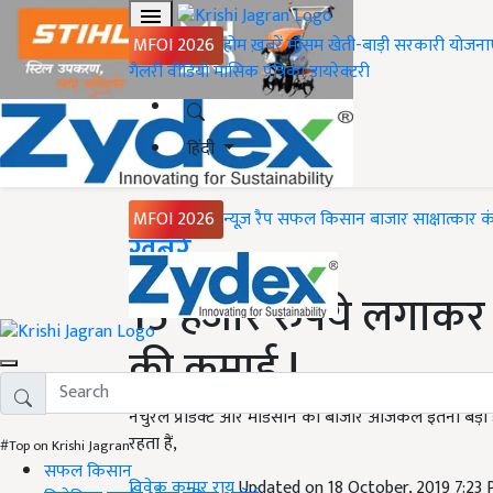
MFOI 2026
होम
ख़बरें
मौसम
खेती-बाड़ी
सरकारी योजना
गैलरी
वीडियो
मासिक पत्रिका
डायरेक्टरी
हिंदी
MFOI 2026
न्यूज़ रैप
सफल किसान
बाजार
साक्षात्कार
क
Home
ख़बरें
15 हजार रुपये लगाकर 3 
की कमाई !
नैचुरल प्रोडक्ट और मेडिसीन का बाजार आजकल इतना बड़ा हो गय
रहता हैं,
#Top on Krishi Jagran
सफल किसान
विवेक कुमार राय
Updated on 18 October, 2019 7:23