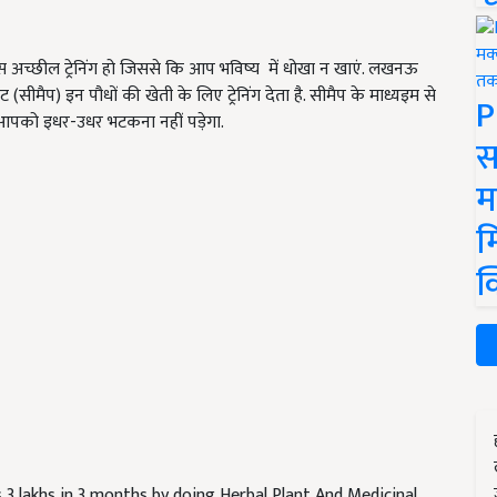
 अच्छील ट्रेनिंग हो जिससे कि आप भविष्य में धोखा न खाएं. लखनऊ
ट (सीमैप) इन पौधों की खेती के लिए ट्रेनिंग देता है. सीमैप के माध्यइम से
P
े आपको इधर-उधर भटकना नहीं पड़ेगा.
स
म
म
क
 3 lakhs in 3 months by doing Herbal Plant And Medicinal