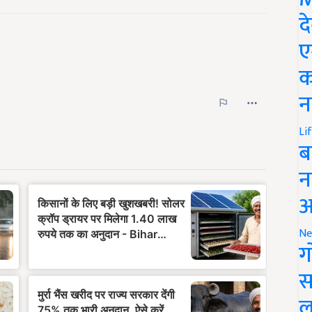
द
ए
क
न
Li
ब
न
आ
Ne
ग
स
ल