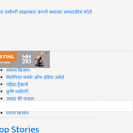
ार
मशीनरी
साक्षात्कार
कंपनी समाचार
सम्पादकीय
फोटो
op on Krishi Jagran
सफल किसान
मिलेनियर फार्मर ऑफ इंडिया अवॉर्ड
महिंद्रा ट्रैक्टर्स
कृषि मशीनरी
जायद की फसल
बिज़नेस आइडियाज
पीएम किसान
op Stories