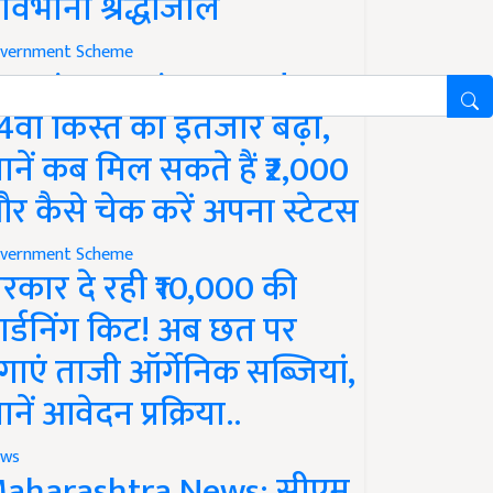
ावभीनी श्रद्धांजलि
vernment Scheme
M Kisan Yojana Update:
4वीं किस्त का इंतजार बढ़ा,
ानें कब मिल सकते हैं ₹2,000
र कैसे चेक करें अपना स्टेटस
vernment Scheme
रकार दे रही ₹10,000 की
ार्डनिंग किट! अब छत पर
गाएं ताजी ऑर्गेनिक सब्जियां,
ानें आवेदन प्रक्रिया..
ws
aharashtra News: सीएम