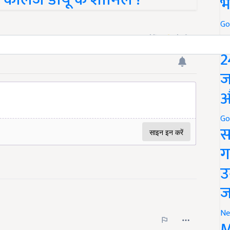
भ
Go
P
2
ज
औ
Go
स
ग
उ
ज
Ne
M