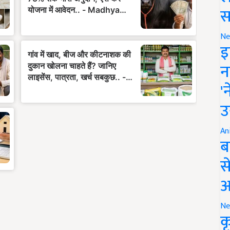
स
Ne
इ
न
'
उ
An
ब
स
आ
Ne
क