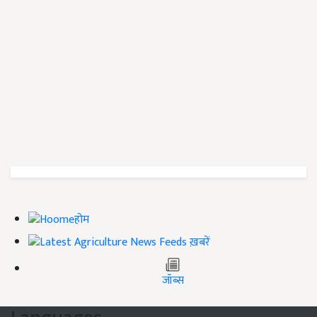
होम
ख़बरें
जॉब्स