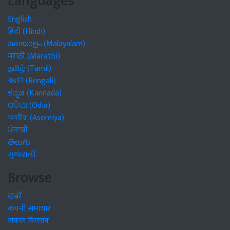
Languages
English
हिंदी (Hindi)
മലയാളം (Malayalam)
मराठी (Marathi)
தமிழ் (Tamil)
বাঙালি (Bengali)
ಕನ್ನಡ (Kannada)
ଓଡିଆ (Odia)
অসমীয়া (Asomiya)
ਪੰਜਾਬੀ
తెలుగు
ગુજરાતી
Browse
खबरें
कंपनी समाचार
सफल किसान