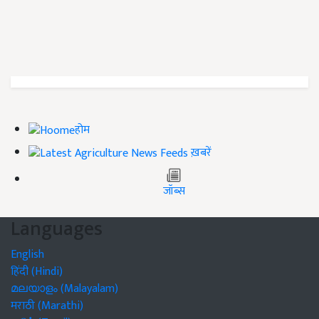
होम
ख़बरें
जॉब्स
Languages
English
हिंदी (Hindi)
മലയാളം (Malayalam)
मराठी (Marathi)