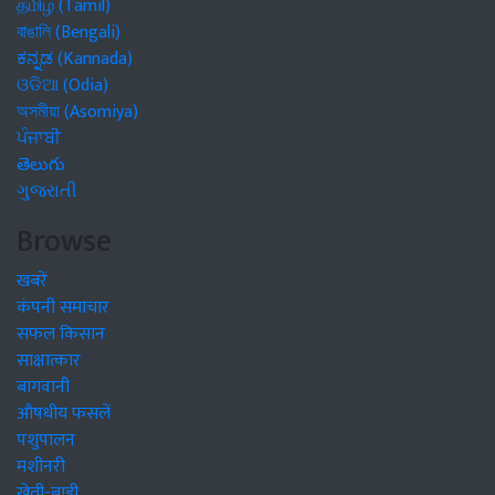
தமிழ் (Tamil)
বাঙালি (Bengali)
ಕನ್ನಡ (Kannada)
ଓଡିଆ (Odia)
অসমীয়া (Asomiya)
ਪੰਜਾਬੀ
తెలుగు
ગુજરાતી
Browse
खबरें
कंपनी समाचार
सफल किसान
साक्षात्कार
बागवानी
औषधीय फसलें
पशुपालन
मशीनरी
खेती-बाड़ी