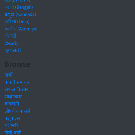
தமிழ் (Tamil)
বাঙালি (Bengali)
ಕನ್ನಡ (Kannada)
ଓଡିଆ (Odia)
অসমীয়া (Asomiya)
ਪੰਜਾਬੀ
తెలుగు
ગુજરાતી
Browse
खबरें
कंपनी समाचार
सफल किसान
साक्षात्कार
बागवानी
औषधीय फसलें
पशुपालन
मशीनरी
खेती-बाड़ी