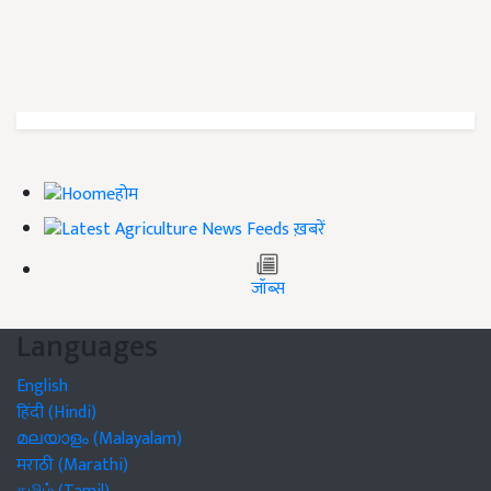
होम
ख़बरें
जॉब्स
Languages
English
हिंदी (Hindi)
മലയാളം (Malayalam)
मराठी (Marathi)