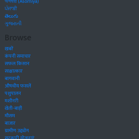
অসমীয়া (Asomiya)
ਪੰਜਾਬੀ
తెలుగు
ગુજરાતી
Browse
खबरें
कंपनी समाचार
सफल किसान
साक्षात्कार
बागवानी
औषधीय फसलें
पशुपालन
मशीनरी
खेती-बाड़ी
मौसम
बाजार
ग्रामीण उद्द्योग
सरकारी योजनाएं