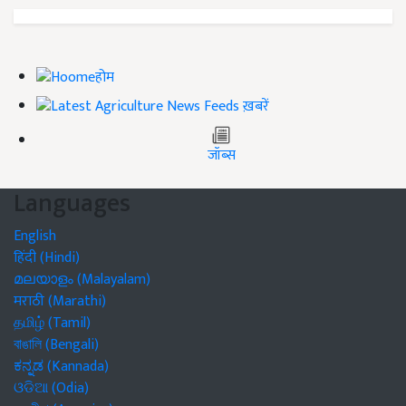
होम
ख़बरें
जॉब्स
Languages
English
हिंदी (Hindi)
മലയാളം (Malayalam)
मराठी (Marathi)
தமிழ் (Tamil)
বাঙালি (Bengali)
ಕನ್ನಡ (Kannada)
ଓଡିଆ (Odia)