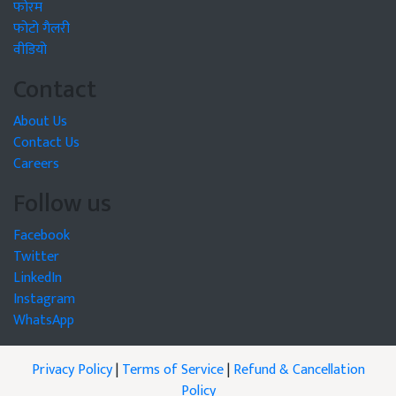
फोरम
फोटो गैलरी
वीडियो
Contact
About Us
Contact Us
Careers
Follow us
Facebook
Twitter
LinkedIn
Instagram
WhatsApp
Privacy Policy
|
Terms of Service
|
Refund & Cancellation
Policy