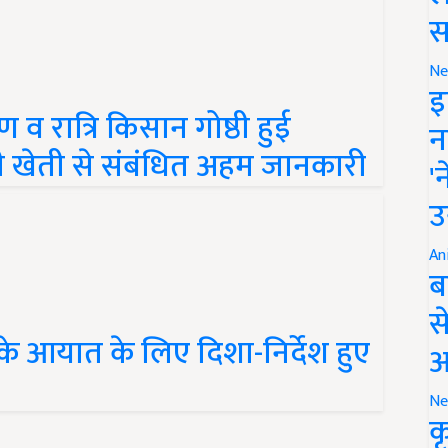
स
Ne
इ
ण व रात्रि किसान गोष्ठी हुई
न
 खेती से संबंधित अहम जानकारी
'
उ
An
ब
स
 के आयात के लिए दिशा-निर्देश हुए
आ
Ne
क