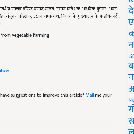
शेष सचिव वीरेन्द्र प्रसाद यादव, उद्यान निदेशक अभिषेक कुमार, अपर
द
ंह, संयुक्त निदेशक, उद्यान राधारमण, विभाग के मुख्यालय के पदाधिकारी,
.
ए
 from vegetable farming
क
न
Li
ब
ation
न
आ
nd have suggestions to improve this article?
Mail
me your
Ne
ग
स
ल