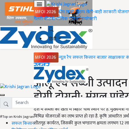
MFOI 2026
होम
ख़बरें
मौसम
खेती-बाड़ी
सरकारी योजना
गैलरी
वीडियो
मासिक पत्रिका
डायरेक्टरी
हिंदी
MFOI 2026
न्यूज़ रैप
सफल किसान
बाजार
साक्षात्कार
क
Home
ख़बरें
आलू एवं सब्जी उत्पाद
होगी दोगुनी: मंगल पांडे
देश में सब्जी की खेती में बिहार चौथे स्थान पर है. मुख्यमंत्
विभिन्न योजनाओं का लाभ प्राप्त हो रहा है. कृषि आधारित अर्थव
#Top on Krishi Jagran
शीतगृह कार्यरत, जिसकी कुल भण्डारण क्षमता लगभग 12 ला
सफल किसान