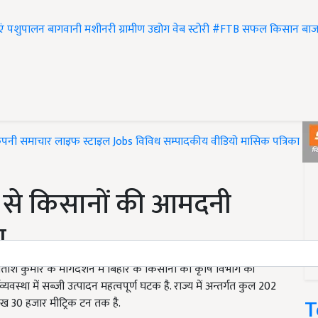
एं
पशुपालन
बागवानी
मशीनरी
ग्रामीण उद्योग
वेब स्टोरी
#FTB
सफल किसान
बाज
ंपनी समाचार
लाइफ स्टाइल
Jobs
विविध
सम्पादकीय
वीडियो
मासिक पत्रिका
#T
न से किसानों की आमदनी
य
री नीतीश कुमार के मार्गदर्शन में बिहार के किसानों को कृषि विभाग की
्यवस्था में सब्जी उत्पादन महत्वपूर्ण घटक है. राज्य में अन्तर्गत कुल 202
T
ख 30 हजार मीट्रिक टन तक है.