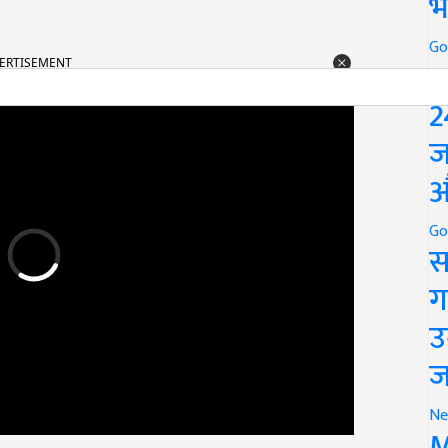
भ
ERTISEMENT
Go
P
2
ज
औ
Go
स
ग
उ
ज
Ne
M