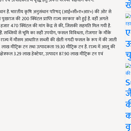
 एवं उत्पादकता में वृद्धि हेतु अपना परस्पर सहयोग करेंगे.
ख
स्थान है. भारतीय कृषि अनुसंधान परिषद् (आई॰सी॰ए॰आर॰) की ओर से
 पुखराज की 200 क्विंटल प्राप्ति राज्य सरकार को हुई है. वहीं अगले
हजार 470 क्विंटल की मांग केंद्र से की, जिसकी सहमति मिल गयी है.
ए
र्ण है. सब्जियों से भूमि का सही उपयोग, फसल विविधता, रोजगार के मौके
. राज्य में मौसम आधारित सब्जी की खेती नगदी फसल के रूप में की जाती
ऊ
3 लाख मीट्रिक टन तथा उत्पादकता 19.30 मीट्रिक टन है. राज्य में आलू की
च
ेत्रफल 3.29 लाख हेक्टेयर, उत्पादन 87.90 लाख मीट्रिक टन एवं
S
ज
क
क
वृ