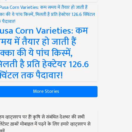
usa Corn Varieties: कम
मय में तैयार हो जाती हैं
क्का की ये पांच किस्में,
िलती है प्रति हेक्टेयर 126.6
्विंटल तक पैदावार!
More Stories
हम व्हाट्सएप पर हैं! कृषि से संबंधित देशभर की सभी
लेटेस्ट ख़बरें मोबाइल में पढ़ने के लिए हमारे व्हाट्सएप से
जुड़ें.