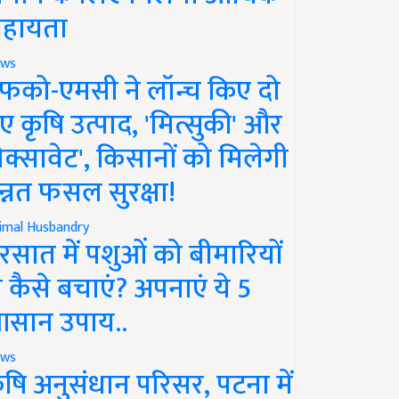
हायता
ws
फको-एमसी ने लॉन्च किए दो
ए कृषि उत्पाद, 'मित्सुकी' और
नेक्सावेट', किसानों को मिलेगी
न्नत फसल सुरक्षा!
imal Husbandry
रसात में पशुओं को बीमारियों
े कैसे बचाएं? अपनाएं ये 5
सान उपाय..
ws
ृषि अनुसंधान परिसर, पटना में