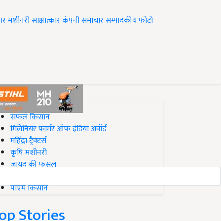
ार
मशीनरी
साक्षात्कार
कंपनी समाचार
सम्पादकीय
फोटो
op on Krishi Jagran
सफल किसान
मिलेनियर फार्मर ऑफ इंडिया अवॉर्ड
महिंद्रा ट्रैक्टर्स
कृषि मशीनरी
जायद की फसल
बिज़नेस आइडियाज
पीएम किसान
op Stories