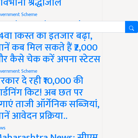
ावभीनी श्रद्धांजलि
vernment Scheme
M Kisan Yojana Update:
4वीं किस्त का इंतजार बढ़ा,
ानें कब मिल सकते हैं ₹2,000
र कैसे चेक करें अपना स्टेटस
vernment Scheme
रकार दे रही ₹10,000 की
ार्डनिंग किट! अब छत पर
गाएं ताजी ऑर्गेनिक सब्जियां,
ानें आवेदन प्रक्रिया..
ws
aharashtra News: सीएम