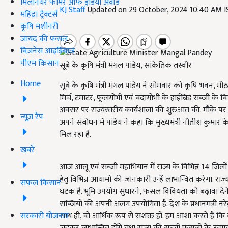
मिलेनियर फार्मर ऑफ इंडिया अवॉर्ड
KJ Staff
Updated on 29 October, 2024 10:40 AM 
महिंद्रा ट्रैक्टर्स
कृषि मशीनरी
जायद की फसल
बिज़नेस आइडियाज
पीएम किसान
सूबे के कृषि मंत्री मंगल पांडेय, सांकेतिक तस्वीर
Home
सूबे के कृषि मंत्री मंगल पांडेय ने सोमवार को कृषि भवन, म
मिर्च, टमाटर, फूलगोभी एवं बंदागोभी के हाईब्रिड सब्जी 
अवसर पर राज्यस्तरीय कार्यशाला की शुरुआत की. मौके पर 
न्यूज़ रैप
अपने संबोधन में पांडेय ने कहा कि मुख्यमंत्री नीतीश कुमार क
मिल रहा है.
खबरें
आज आलू एवं सब्जी महाभियान में राज्य के विभिन्न 14 जिलों
हेतु विभिन्न आयामों की जानकारी उन्हें लाभान्वित करेगा. राज
सफल किसान
घटक है. भूमि उपयोग सुधारने, फसल विविधता को बढ़ावा देने, 
सब्जियों की अपनी अलग उपयोगिता है. देश के प्रधानमंत्री नरे
सरकारी योजनाएं
साथ ही, वो आर्थिक रूप से सशक्त हों. हम आशा करते हैं क