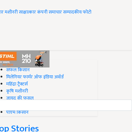
ार
मशीनरी
साक्षात्कार
कंपनी समाचार
सम्पादकीय
फोटो
op on Krishi Jagran
सफल किसान
मिलेनियर फार्मर ऑफ इंडिया अवॉर्ड
महिंद्रा ट्रैक्टर्स
कृषि मशीनरी
जायद की फसल
बिज़नेस आइडियाज
पीएम किसान
op Stories