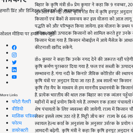
बिहार के कृषि मंत्री डॉ० प्रेम कुमार ने कहा कि 9 नवम्बर, 
हमारी प्रिंट और डिजिटल पत्रिकाओं की सदस्यता लें
शुरूआत की गई. तीसरे कृषि रोड मैप में कृषि इनपुट अनुदान 
किसानों एवं बैंकों से समन्वय कर इस योजना को आज लागू 
पद्धति को और परिष्कृत किया जायेगा. इस योजना के प्रथम च
अधिक सब्जी उत्पादक किसानों को शामिल करते हुए उनके खातों
सोशल मीडिया पर हमारे साथ जुड़ें:
किसान भेजा गया है. किसान मोबाईल में आये मैसेज के आधार
कीटनाशी खरीद सकेंगे.
डॉ० कुमार ने कहा कि उनके नगद देने की जरूरत नहीं पड़ेगी. बि
कृषि कर्मण पुरस्कार दिया गया है. फल एवं सब्जी के उत्पादन म
सम्भावना है. गंगा नदी के किनारे जैविक कोरिडोर की स्थापना
कृषि यंत्रों पर अनुदान दिया जा रहा है. अब सालों भर किस
कृषि रोड मैप के माध्यम से हम माननीय प्रधानमंत्री के क
हैं. प्रत्येक भारतीय की थाल तक बिहार का एक व्यंजन पहुँचान
More Links
फोटो गैलरी
महीनों में कई प्रयोग किये गये हैं. लगभग एक हजार पंचायतों म
वीडियो
शेष पंचायतों के लिए व्यवस्था की जायेगी. राज्य में किसान
मासिक पत्रिका
लेकर इससे लाभ उठा रहे हैं. मिट्टी जाँच कर राज्य के 66 ल
फोरम
स्वायल हेल्थ कार्ड के अनुशंसा के अनुसार उर्वरक के प्रयोग
डायरेक्टरी
आमदनी बढ़ेगी. कृषि मंत्री ने कहा कि कृषि इनपुट अनुदान यो