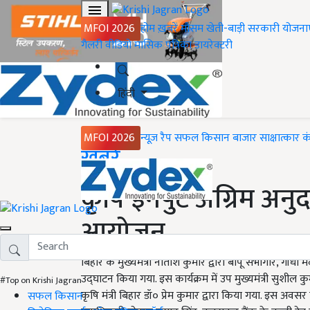
MFOI 2026
होम
ख़बरें
मौसम
खेती-बाड़ी
सरकारी योजना
गैलरी
वीडियो
मासिक पत्रिका
डायरेक्टरी
हिंदी
MFOI 2026
न्यूज़ रैप
सफल किसान
बाजार
साक्षात्कार
क
Home
ख़बरें
कृषि इनपुट अग्रिम अन
आयोजन
बिहार के मुख्यमंत्री नीतीश कुमार द्वारा बापू सभागार, गाँ
उद्घाटन किया गया. इस कार्यक्रम में उप मुख्यमंत्री सुशील कु
#Top on Krishi Jagran
कृषि मंत्री बिहार डॉ० प्रेम कुमार द्वारा किया गया. इस अवसर
सफल किसान