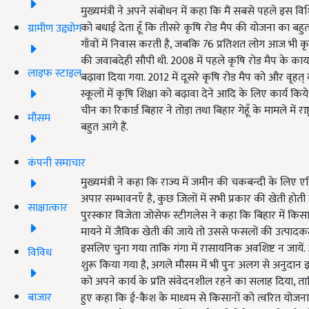
मुख्यमंत्री ने अपने संबोधन में कहा कि मैं सबसे पहले इस वि
को बधाई देता हूँ कि तीसरे कृषि रोड मैप की योजना का बहुत प
ग्रामीण उद्द्योग
गाँवों में निवास करती है, जबकि 76 प्रतिशत लोग आज भी कृषि
की जवाबदेही सौपी थी. 2008 में पहले कृषि रोड मैप के कार्य
लाइफ स्टाइल
बढ़ावा दिया गया. 2012 में दूसरे कृषि रोड मैप को और वृहत
स्कूलों में कृषि शिक्षा को बढ़ावा देने आदि के लिए कार्य किये
चीन का रिकार्ड बिहार ने तोड़ा तथा बिहार गेहूँ के मामले में राष्ट्
मौसम
बहुत आगे हैं.
कंपनी समाचार
मुख्यमंत्री ने कहा कि राज्य में जमीन की चकबन्दी के लिए एरियल 
अपार सम्भावनएँ है, कुछ जिलों में सभी प्रकार की खेती होती ह
साक्षात्कार
पुरस्कार विजेता जोसेफ स्टीगलेस ने कहा कि बिहार में किसान वै
मायने में जैविक खेती की जाये तो उससे फसलों की उत्पादकत
इसलिए चुना गया ताकि गंगा में रासायनिक अवशिष्ट न जाये
विविध
शुरू किया गया है, अगले मौसम में भी पुनः अलग से अनुदान 
को अपने कार्य के प्रति संवेदनशील रहने का सलाह दिया, ताक
बाजार
हुए कहा कि ई-कैश के माध्यम से किसानों को त्वरित योज