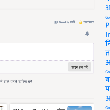
अ
Go
P
I
न
त
अ
Go
ब
प
अ
Go