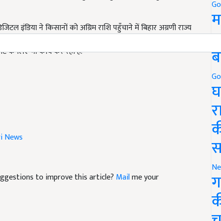
Go
म
जिटल इंडिया ने किसानों को अग्रिम राशि पहुँचाने में बिहार अग्रणी राज्य
5
न्होने कहा कि उनका बैंक 233 करोड़ रूपये कृषि ऋण के रूप में इस वित्तीय
ब
मेंट के लिए भी कार्य कर रही है.
Go
घ
र
क
ri News
स
Ne
ग
suggestions to improve this article?
Mail
me your
क
च