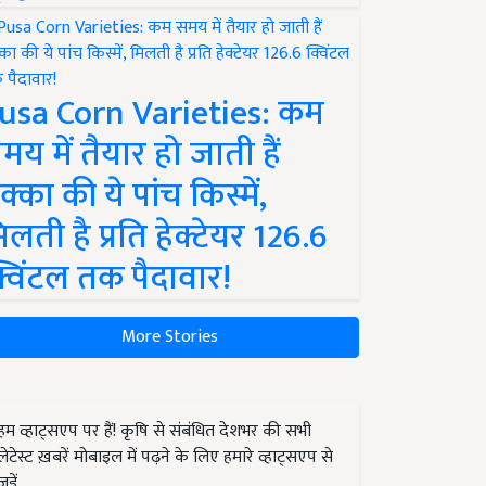
usa Corn Varieties: कम
मय में तैयार हो जाती हैं
क्का की ये पांच किस्में,
िलती है प्रति हेक्टेयर 126.6
्विंटल तक पैदावार!
More Stories
हम व्हाट्सएप पर हैं! कृषि से संबंधित देशभर की सभी
लेटेस्ट ख़बरें मोबाइल में पढ़ने के लिए हमारे व्हाट्सएप से
जुड़ें.