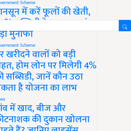
vernment Scheme
ानसून में करें फूलों की खेती,
0% सब्सिडी के साथ कमाएं
ड़ा मुनाफा
vernment Scheme
र खरीदने वालों को बड़ी
ाहत, होम लोन पर मिलेगी 4%
ी सब्सिडी, जानें कौन उठा
कता है योजना का लाभ
ws
ांव में खाद, बीज और
ीटनाशक की दुकान खोलना
ाहते हैं? जानिए लाइसेंस,