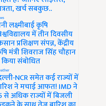
ात्रता, खर्च सबकुछ..
ws
ानी लक्ष्मीबाई कृषि
िश्वविद्यालय में तीन दिवसीय
िसान प्रशिक्षण संपन्न, केंद्रीय
ृषि मंत्री शिवराज सिंह चौहान
े किया संबोधित
ather
िल्ली-NCR समेत कई राज्यों में
ारिश ने मचाई आफत! IMD ने
5 से अधिक राज्यों में बिजली
ड़कने के साथ तेज बारिश का