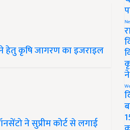
प
Ne
र
व
ने हेतु कृषि जागरण का इजराइल
क
क
न
We
द
ब
1
ंटो ने सुप्रीम कोर्ट से लगाई
क