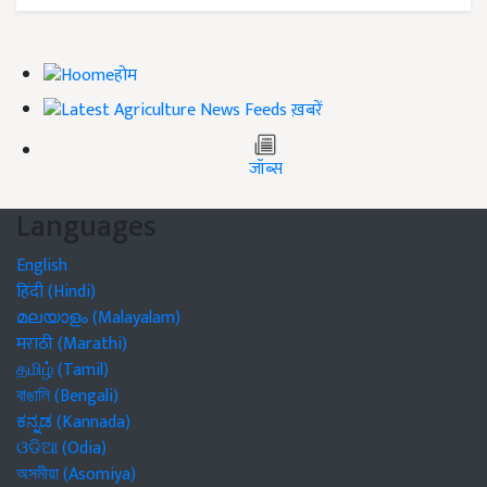
होम
ख़बरें
जॉब्स
Languages
English
हिंदी (Hindi)
മലയാളം (Malayalam)
मराठी (Marathi)
தமிழ் (Tamil)
বাঙালি (Bengali)
ಕನ್ನಡ (Kannada)
ଓଡିଆ (Odia)
অসমীয়া (Asomiya)