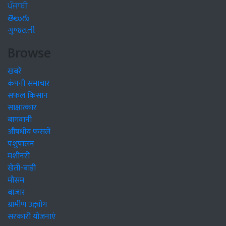
ਪੰਜਾਬੀ
తెలుగు
ગુજરાતી
Browse
खबरें
कंपनी समाचार
सफल किसान
साक्षात्कार
बागवानी
औषधीय फसलें
पशुपालन
मशीनरी
खेती-बाड़ी
मौसम
बाजार
ग्रामीण उद्द्योग
सरकारी योजनाएं