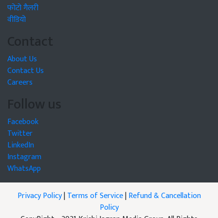
फोटो गैलरी
वीडियो
Contact
About Us
Contact Us
Careers
Follow us
Facebook
Twitter
LinkedIn
Instagram
WhatsApp
Privacy Policy
|
Terms of Service
|
Refund & Cancellation
Policy