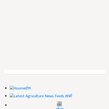
होम
ख़बरें