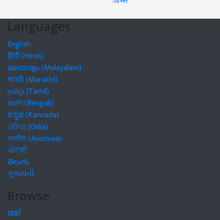
जॉब्स
Languages
English
हिंदी (Hindi)
മലയാളം (Malayalam)
मराठी (Marathi)
தமிழ் (Tamil)
বাঙালি (Bengali)
ಕನ್ನಡ (Kannada)
ଓଡିଆ (Odia)
অসমীয়া (Asomiya)
ਪੰਜਾਬੀ
తెలుగు
ગુજરાતી
Browse
खबरें