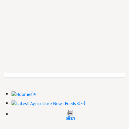
होम
ख़बरें
जॉब्स