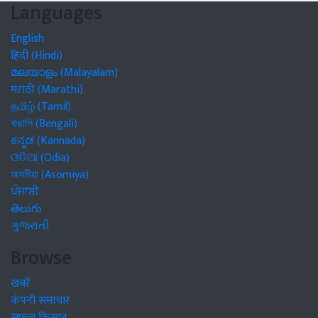
Languages
English
हिंदी (Hindi)
മലയാളം (Malayalam)
मराठी (Marathi)
தமிழ் (Tamil)
বাঙালি (Bengali)
ಕನ್ನಡ (Kannada)
ଓଡିଆ (Odia)
অসমীয়া (Asomiya)
ਪੰਜਾਬੀ
తెలుగు
ગુજરાતી
Browse
खबरें
कंपनी समाचार
सफल किसान