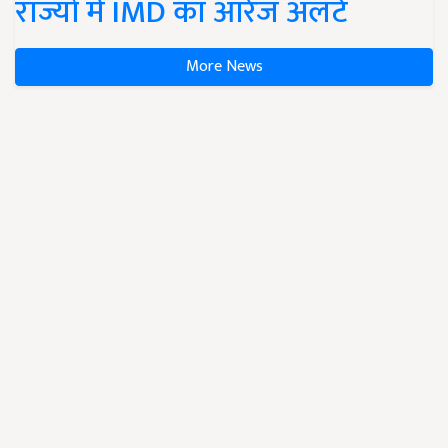
राज्यों में IMD का ऑरेंज अलर्ट
More News