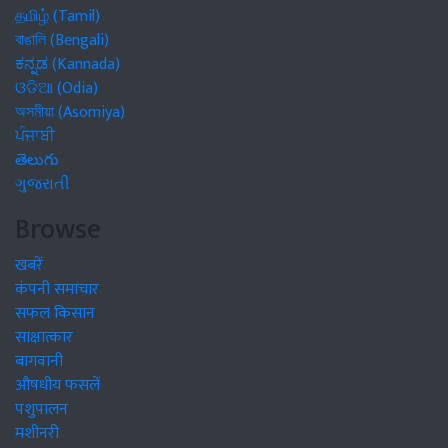
தமிழ் (Tamil)
বাঙালি (Bengali)
ಕನ್ನಡ (Kannada)
ଓଡିଆ (Odia)
অসমীয়া (Asomiya)
ਪੰਜਾਬੀ
తెలుగు
ગુજરાતી
Browse
खबरें
कंपनी समाचार
सफल किसान
साक्षात्कार
बागवानी
औषधीय फसलें
पशुपालन
मशीनरी