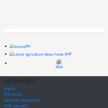
होम
ख़बरें
जॉब्स
Languages
English
हिंदी (Hindi)
മലയാളം (Malayalam)
मराठी (Marathi)