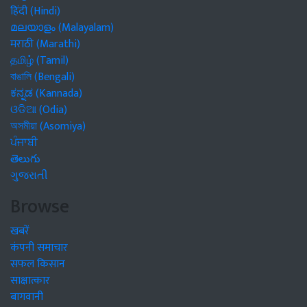
हिंदी (Hindi)
മലയാളം (Malayalam)
मराठी (Marathi)
தமிழ் (Tamil)
বাঙালি (Bengali)
ಕನ್ನಡ (Kannada)
ଓଡିଆ (Odia)
অসমীয়া (Asomiya)
ਪੰਜਾਬੀ
తెలుగు
ગુજરાતી
Browse
खबरें
कंपनी समाचार
सफल किसान
साक्षात्कार
बागवानी