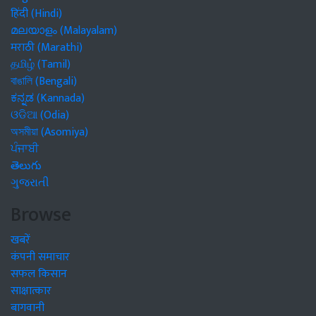
हिंदी (Hindi)
മലയാളം (Malayalam)
मराठी (Marathi)
தமிழ் (Tamil)
বাঙালি (Bengali)
ಕನ್ನಡ (Kannada)
ଓଡିଆ (Odia)
অসমীয়া (Asomiya)
ਪੰਜਾਬੀ
తెలుగు
ગુજરાતી
Browse
खबरें
कंपनी समाचार
सफल किसान
साक्षात्कार
बागवानी