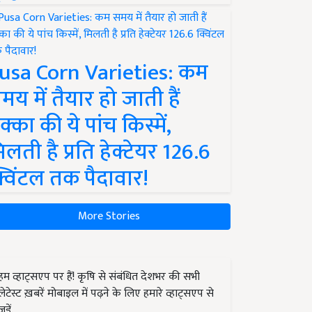
usa Corn Varieties: कम
मय में तैयार हो जाती हैं
क्का की ये पांच किस्में,
िलती है प्रति हेक्टेयर 126.6
्विंटल तक पैदावार!
More Stories
हम व्हाट्सएप पर हैं! कृषि से संबंधित देशभर की सभी
लेटेस्ट ख़बरें मोबाइल में पढ़ने के लिए हमारे व्हाट्सएप से
जुड़ें.