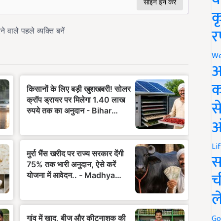
क
र
We
अ
क
स
ऑ
Li
स
च
ल
Go