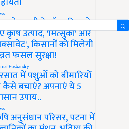
हायता
ws
फको-एमसी ने लॉन्च किए दो
ए कृषि उत्पाद, 'मित्सुकी' और
नेक्सावेट', किसानों को मिलेगी
न्नत फसल सुरक्षा!
imal Husbandry
रसात में पशुओं को बीमारियों
े कैसे बचाएं? अपनाएं ये 5
सान उपाय..
ws
ृषि अनुसंधान परिसर, पटना में
ैज्ञानिकों का मंथन, भविष्य की