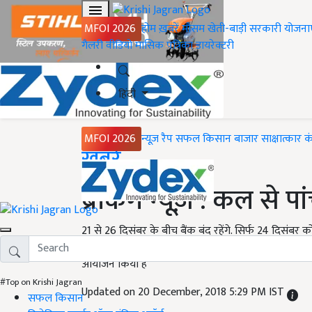
MFOI 2026
होम
ख़बरें
मौसम
खेती-बाड़ी
सरकारी योजना
गैलरी
वीडियो
मासिक पत्रिका
डायरेक्टरी
हिंदी
MFOI 2026
न्यूज़ रैप
सफल किसान
बाजार
साक्षात्कार
क
Home
ख़बरें
ब्रेकिंग न्यूज़ : कल से पा
21 से 26 दिसंबर के बीच बैंक बंद रहेंगे. सिर्फ 24 दिसंबर को 
आज ही लेन-देन कर लें नहीं तो उन्हें 27 दिसंबर तक इंत
आयोजन किया है
#Top on Krishi Jagran
Updated on 20 December, 2018 5:29 PM IST
सफल किसान