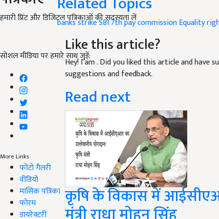
Related Topics
हमारी प्रिंट और डिजिटल पत्रिकाओं की सदस्यता लें
banks strike
SBI
7th pay commission
Equality rig
Like this article?
सोशल मीडिया पर हमारे साथ जुड़ें:
Hey! I am
. Did you liked this article and have 
suggestions and feedback.
Read next
More Links
फोटो गैलरी
वीडियो
कृषि के विकास में आईसीए
मासिक पत्रिका
फोरम
मंत्री राधा मोहन सिंह
डायरेक्टरी