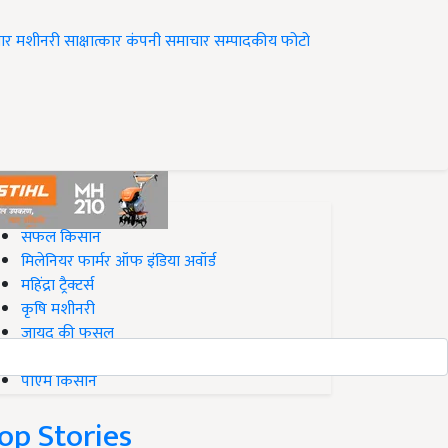
ार
मशीनरी
साक्षात्कार
कंपनी समाचार
सम्पादकीय
फोटो
op on Krishi Jagran
सफल किसान
मिलेनियर फार्मर ऑफ इंडिया अवॉर्ड
महिंद्रा ट्रैक्टर्स
कृषि मशीनरी
जायद की फसल
बिज़नेस आइडियाज
पीएम किसान
op Stories