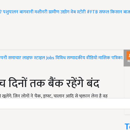
एं
पशुपालन
बागवानी
मशीनरी
ग्रामीण उद्योग
वेब स्टोरी
#FTB
सफल किसान
बाज
ंपनी समाचार
लाइफ स्टाइल
Jobs
विविध
सम्पादकीय
वीडियो
मासिक पत्रिका
#T
ंच दिनों तक बैंक रहेंगे बंद
खुलेंगे. जिन लोगों ने चैक, ड्राफ्ट, चालान आदि से भुक्तान लेना है वह
ज़ार करना पड़ सकता है. ऑल इंडिया कन्फडरेशन ने इस हड़ताल का
T