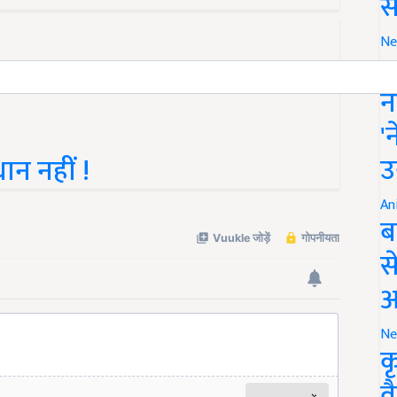
स
Ne
इ
न
'
उ
ान नहीं !
An
ब
स
आ
Ne
क
व