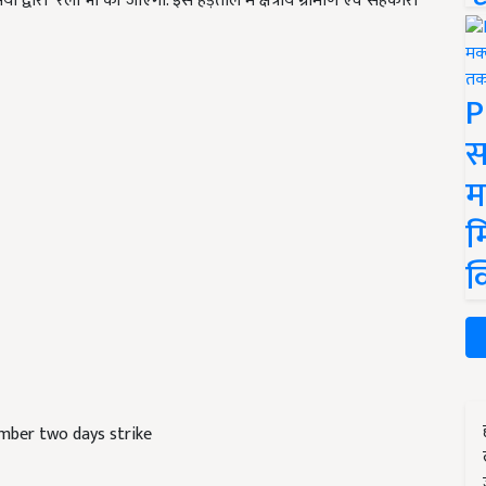
 द्वारा रैली भी की जाएगी. इस हड़ताल में क्षेत्रीय ग्रामीण एवं सहकारी
P
स
म
म
क
mber two days strike