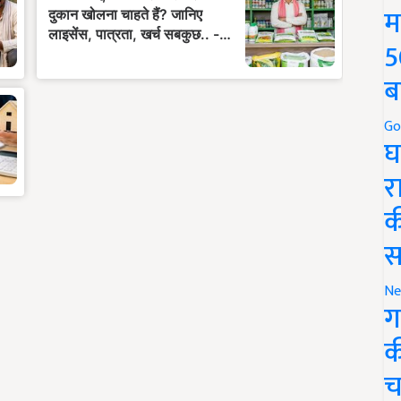
म
5
ब
Go
घ
र
क
स
Ne
ग
क
च